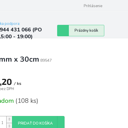
ých údajov
Kontakty
Najčastejšie otázky a odpovede
Prihlásenie
cka podpora:
944 431 066 (PO
Nákupný
Prázdny košík
15:00 - 19:00)
košík
 6mm x 30cm
89547
,20
/ ks
 bez DPH
tková
ladom
(108 ks)
PRIDAŤ DO KOŠÍKA