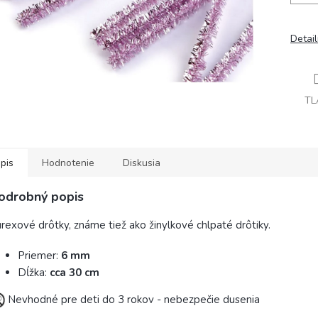
Detai
TL
pis
Hodnotenie
Diskusia
odrobný popis
rexové drôtky, známe tiež ako žinylkové chlpaté drôtiky.
Priemer:
6 mm
Dĺžka:
cca 30 cm
Nevhodné pre deti do 3 rokov - nebezpečie dusenia