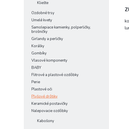
Kliešte
Z
Ozdobné trsy
Umelé kvety
k
Samolepiace kamienky, polperličky,
lu
brošničky
Girlandy a perličky
Korálky
Gombíky
Vlasové komponenty
BABY
Flitrové a plastové ozdôbky
Perie
Plastové oči
Plyšové drôtiky
Keramické postavičky
Nalepovacie ozdôbky
Kabošony