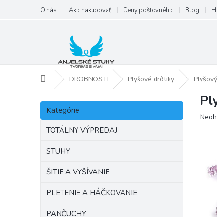
Prejsť
O nás
Ako nakupovať
Ceny poštovného
Blog
H
na
obsah
Domov
DROBNOSTI
Plyšové drôtiky
Plyšový
Pl
B
Preskočiť
o
Kategórie
kategórie
Priem
Neoh
č
hodno
n
TOTÁLNY VÝPREDAJ
produ
ý
je
p
STUHY
0,0
a
z
ŠITIE A VYŠÍVANIE
5
n
hviezd
e
PLETENIE A HÁČKOVANIE
l
PANČUCHY