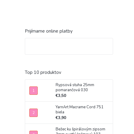
Prijímame online platby
Top 10 produktov
Rypsová stuha 25mm
pomarančová 030
€3,50
YarnArt Macrame Cord 751
biela
€3,90
Bežec ku špirálovým zipsom