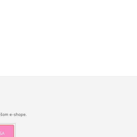
ašom e-shope.
 SA