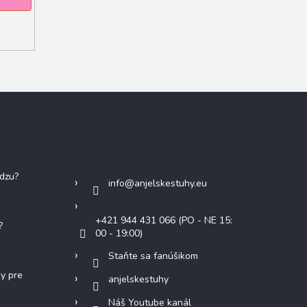
Kontakt
adzu?
info
@
anjelskestuhy.eu
+421 944 431 066 (PO - NE 15:
?
00 - 19:00)
Staňte sa fanúšikom
ky pre
anjelskestuhy
Náš Youtube kanál