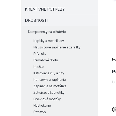
KREATÍVNE POTREBY
DROBNOSTI
Komponenty na bižutériu
Kaplíky a medzikusy
Náušnicové zapínanie a zarážky
Prívesky
Po
Pamäťové drôty
Kliešte
P
Ketlovacie ihly a nity
Koncovky a zapínania
Lu
Zapínanie na motýlika
Zatváracie špendlíky
Brošňové mostíky
Navliekanie
Retiazky