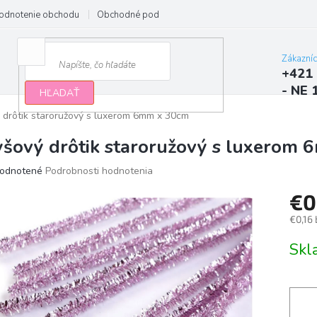
odnotenie obchodu
Obchodné podmienky
Podmienky ochrany osobn
Zákazní
+421 
- NE 
HĽADAŤ
 drôtik staroružový s luxerom 6mm x 30cm
yšový drôtik staroružový s luxerom
erné
odnotené
Podrobnosti hodnotenia
tenie
€0
ktu
€0,16
Jedno
Sk
cena:
ičiek.