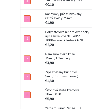
3mm svetlý krémový 103
€0,10
Kanavový pás zúbkovaný
režný svetlý 75mm
€1,90
Polyesterová niť pre overlocky
aj klasické šitie NTF 40/2
1000m svetlá béžová 670
€2,20
Remienok z eko kože
15mm/1,2m biely
€3,90
Zips kostený bundový
5mm/65cm smotanový
€1,30
Šifónová stuha krémová
38mm 010
€5,90
YarnArt Super Perlee 851