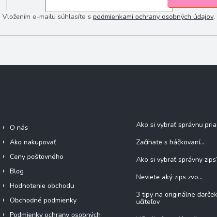
Vložením e-mailu súhlasíte s
podmienkami ochrany osobných údajov
.
Informácie pre Vás
Blog
Ako si vybrať správnu pri
O nás
Ako nakupovať
Začínate s háčkovaní...
Ceny poštovného
Ako si vybrať správny zips
Blog
Neviete aký zips zvo...
Hodnotenie obchodu
3 tipy na originálne darče
Obchodné podmienky
učiteľov
Podmienky ochrany osobných