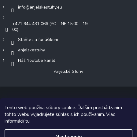
info
@
anjelskestuhy.eu
+421 944 431 066 (PO - NE 15:00 - 19:
00)
Staňte sa fanúšikom
anjelskestuhy
Náš Youtube kanál
Anjelské Stuhy
Tento web používa súbory cookie. Ďalším prechádzaním
Copyright 2026
Anjelské Stuhy
. Všetky práva vyhradené.
tohto webu vyjadrujete súhlas s ich používaním. Viac
informácií
tu
.
Grafický návrh vytvoril a na Shoptet implementoval
Tomáš Hlad
&
Shoptetak.cz
.
Nastavenie