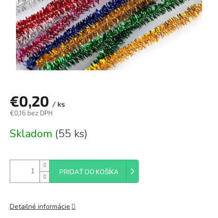
€0,20
/ ks
€0,16 bez DPH
Jednotková
Skladom
(55 ks)
cena:
PRIDAŤ DO KOŠÍKA
Detailné informácie