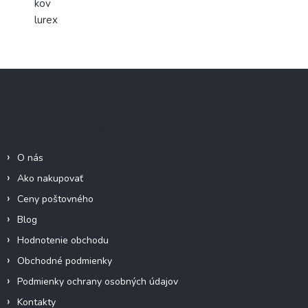
kov
lurex
Z
á
p
ä
Informácie pre Vás
t
i
O nás
e
Ako nakupovať
Ceny poštovného
Blog
Hodnotenie obchodu
Obchodné podmienky
Podmienky ochrany osobných údajov
Kontakty