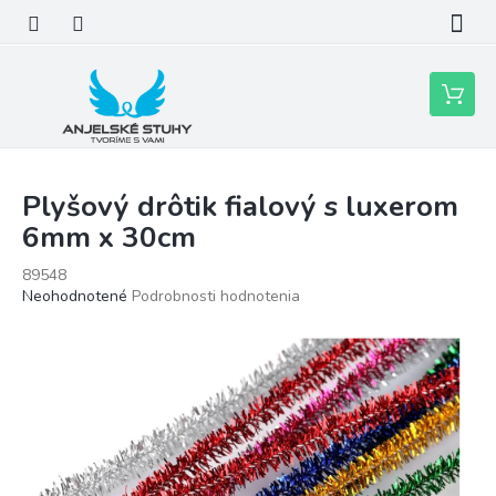
Prejsť
na
obsah
Nákupn
košík
Plyšový drôtik fialový s luxerom
6mm x 30cm
89548
Priemerné
Neohodnotené
Podrobnosti hodnotenia
hodnotenie
produktu
je
0,0
z
5
hviezdičiek.