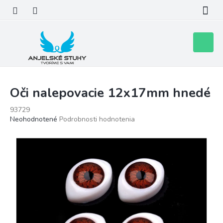
Prejsť
na
obsah
Nákupn
košík
Oči nalepovacie 12x17mm hnedé
93729
Priemerné
Neohodnotené
Podrobnosti hodnotenia
hodnotenie
produktu
je
0,0
z
5
hviezdičiek.