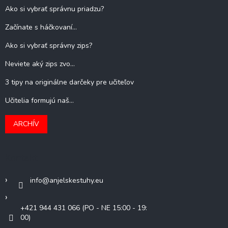
Ako si vybrať správnu priadzu?
Začínate s háčkovaní...
Ako si vybrať správny zips?
Neviete aký zips zvo...
3 tipy na originálne darčeky pre učiteľov
Učitelia formujú naš...
ARCHÍV
Kontakt
info
@
anjelskestuhy.eu
+421 944 431 066 (PO - NE 15:00 - 19:
00)