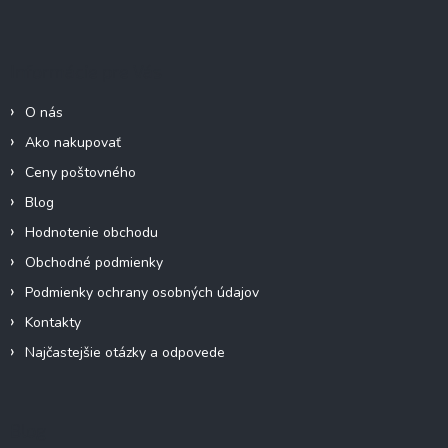
á
p
ä
Informácie pre Vás
t
i
O nás
e
Ako nakupovať
Ceny poštovného
Blog
Hodnotenie obchodu
Obchodné podmienky
Podmienky ochrany osobných údajov
Kontakty
Najčastejšie otázky a odpovede
Blog