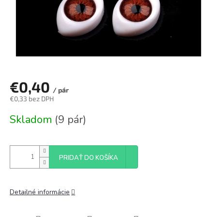
€0,40
/ pár
€0,33 bez DPH
Jednotková
Skladom
(9 pár)
cena:
PRIDAŤ DO KOŠÍKA
Detailné informácie