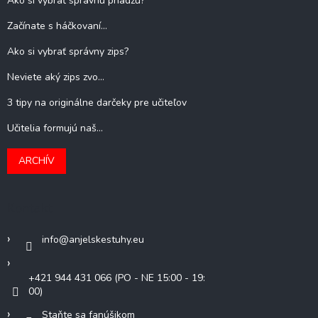
Ako si vybrať správnu priadzu?
Začínate s háčkovaní...
Ako si vybrať správny zips?
Neviete aký zips zvo...
3 tipy na originálne darčeky pre učiteľov
Učitelia formujú naš...
ARCHÍV
Kontakt
info
@
anjelskestuhy.eu
+421 944 431 066 (PO - NE 15:00 - 19:
00)
Staňte sa fanúšikom