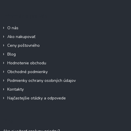
p
ä
Informácie pre Vás
t
i
O nás
e
Ako nakupovať
Ceny poštovného
Blog
Hodnotenie obchodu
Obchodné podmienky
Podmienky ochrany osobných údajov
Kontakty
Najčastejšie otázky a odpovede
Blog