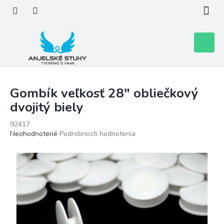
Prejsť
na
obsah
Nákupn
košík
Gombík veľkosť 28" obliečkový
dvojitý biely
92417
Priemerné
Neohodnotené
Podrobnosti hodnotenia
hodnotenie
produktu
je
0,0
z
5
hviezdičiek.