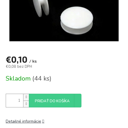
€0,10
/ ks
€0,08 bez DPH
Jednotková
Skladom
(44 ks)
cena:
PRIDAŤ DO KOŠÍKA
Detailné informácie