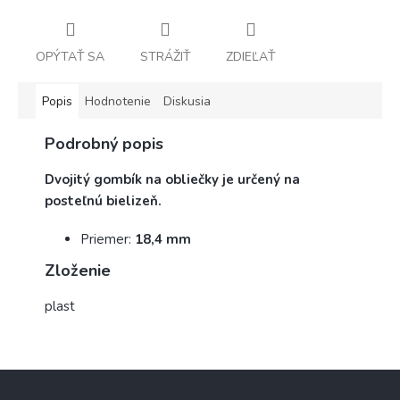
OPÝTAŤ SA
STRÁŽIŤ
ZDIEĽAŤ
Popis
Hodnotenie
Diskusia
Podrobný popis
Dvojitý gombík na obliečky
je určený na
posteľnú bielizeň.
Priemer:
18,4 mm
Zloženie
plast
Z
á