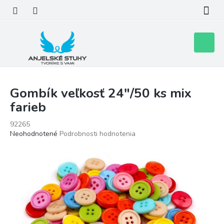
Prejsť
na
obsah
Nákupn
košík
Gombík veľkosť 24"/50 ks mix
farieb
92265
Priemerné
Neohodnotené
Podrobnosti hodnotenia
hodnotenie
produktu
je
0,0
z
5
hviezdičiek.