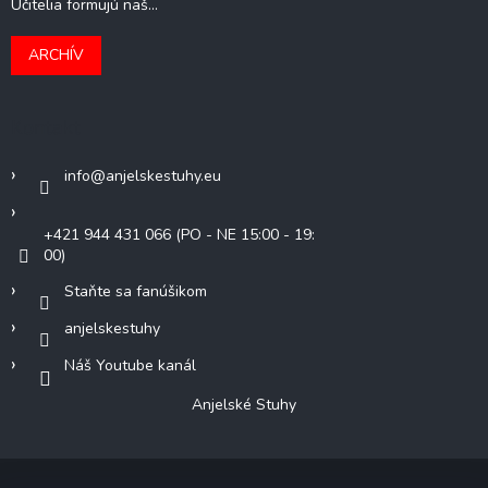
Učitelia formujú naš...
ARCHÍV
Kontakt
info
@
anjelskestuhy.eu
+421 944 431 066 (PO - NE 15:00 - 19:
00)
Staňte sa fanúšikom
anjelskestuhy
Náš Youtube kanál
Anjelské Stuhy