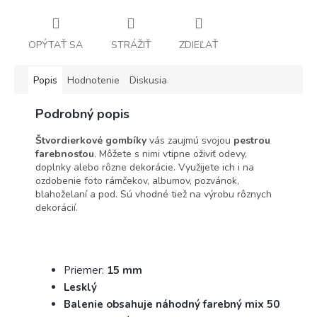
OPÝTAŤ SA
STRÁŽIŤ
ZDIEĽAŤ
Popis
Hodnotenie
Diskusia
Podrobný popis
Štvordierkové gombíky
vás zaujmú svojou
pestrou
farebnosťou
. Môžete s nimi vtipne oživiť odevy,
doplnky alebo rôzne dekorácie. Využijete ich i na
ozdobenie foto rámčekov, albumov, pozvánok,
blahoželaní a pod. Sú vhodné tiež na výrobu rôznych
dekorácií.
Priemer:
15 mm
Lesklý
Balenie obsahuje náhodný farebný mix 50