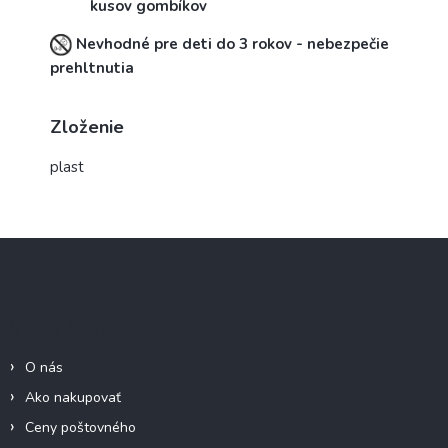
kusov gombíkov
Nevhodné pre deti do 3 rokov - nebezpečie
prehltnutia
Zloženie
plast
Z
á
p
ä
Informácie pre Vás
t
i
O nás
e
Ako nakupovať
Ceny poštovného