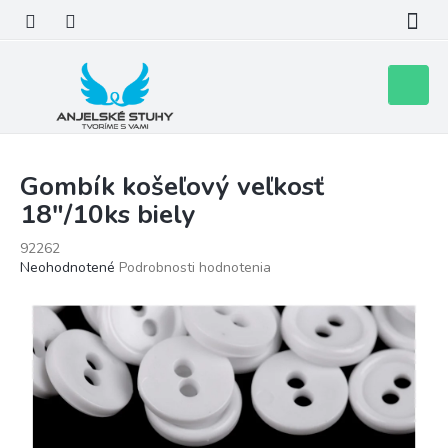
Prejsť
na
obsah
Nákupn
košík
Gombík košeľový veľkosť
18"/10ks biely
92262
Priemerné
Neohodnotené
Podrobnosti hodnotenia
hodnotenie
produktu
je
0,0
z
5
hviezdičiek.