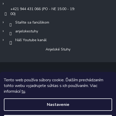
+421 944 431 066 (PO - NE 15:00 - 19:
00)
Staňte sa fanúšikom
anjelskestuhy
Náš Youtube kanál
Anjelské Stuhy
Tento web používa súbory cookie. Ďalším prechádzaním
Copyright 2026
Anjelské Stuhy
. Všetky práva vyhradené.
tohto webu vyjadrujete súhlas s ich používaním. Viac
informácií
tu
.
Grafický návrh vytvoril a na Shoptet implementoval
Tomáš Hlad
&
Shoptetak.cz
.
Nastavenie
Vytvoril Shoptet