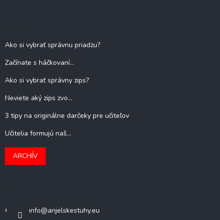
Blog
Ako si vybrať správnu priadzu?
Začínate s háčkovaní...
Ako si vybrať správny zips?
Neviete aký zips zvo...
3 tipy na originálne darčeky pre učiteľov
Učitelia formujú naš...
ARCHÍV
Kontakt
info
@
anjelskestuhy.eu