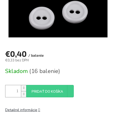
€0,40
/ balenie
€0,33 bez DPH
Jednotková
Skladom
(16 balenie)
cena:
PRIDAŤ DO KOŠÍKA
Detailné informácie