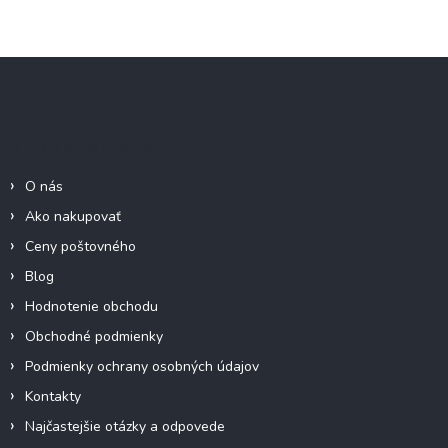
Z
á
p
ä
Informácie pre Vás
t
i
O nás
e
Ako nakupovať
Ceny poštovného
Blog
Hodnotenie obchodu
Obchodné podmienky
Podmienky ochrany osobných údajov
Kontakty
Najčastejšie otázky a odpovede