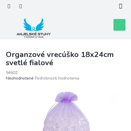
Prejsť
na
obsah
Nákupn
košík
Organzové vrecúško 18x24cm
svetlé fialové
94602
Priemerné
Neohodnotené
Podrobnosti hodnotenia
hodnotenie
produktu
je
0,0
z
5
hviezdičiek.