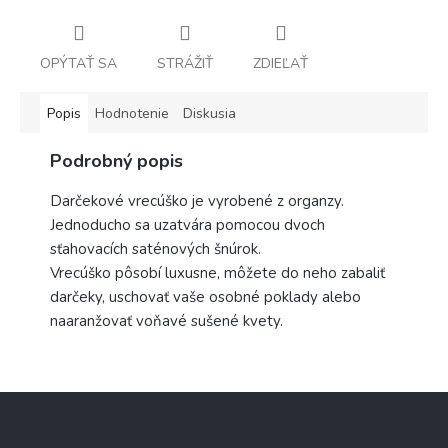
OPÝTAŤ SA
STRÁŽIŤ
ZDIEĽAŤ
Popis
Hodnotenie
Diskusia
Podrobný popis
Darčekové vrecúško je vyrobené z organzy.
Jednoducho sa uzatvára pomocou dvoch
sťahovacích saténových šnúrok.
Vrecúško pôsobí luxusne, môžete do neho zabaliť
darčeky, uschovať vaše osobné poklady alebo
naaranžovať voňavé sušené kvety.
Z
á
p