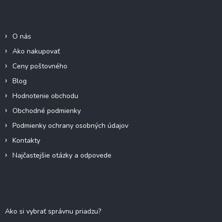
ä
Informácie pre Vás
t
i
O nás
e
Ako nakupovať
Ceny poštovného
Blog
Hodnotenie obchodu
Obchodné podmienky
Podmienky ochrany osobných údajov
Kontakty
Najčastejšie otázky a odpovede
Blog
Ako si vybrať správnu priadzu?