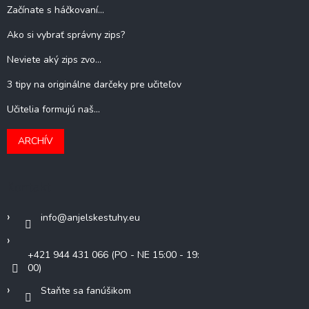
Začínate s háčkovaní...
Ako si vybrať správny zips?
Neviete aký zips zvo...
3 tipy na originálne darčeky pre učiteľov
Učitelia formujú naš...
ARCHÍV
Kontakt
info
@
anjelskestuhy.eu
+421 944 431 066 (PO - NE 15:00 - 19:
00)
Staňte sa fanúšikom