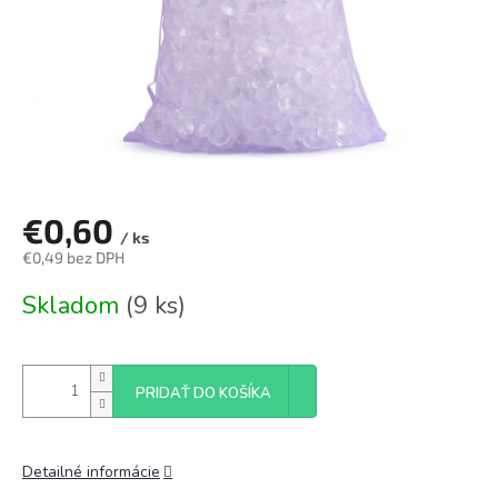
€0,60
/ ks
€0,49 bez DPH
Jednotková
Skladom
(9 ks)
cena:
PRIDAŤ DO KOŠÍKA
Detailné informácie