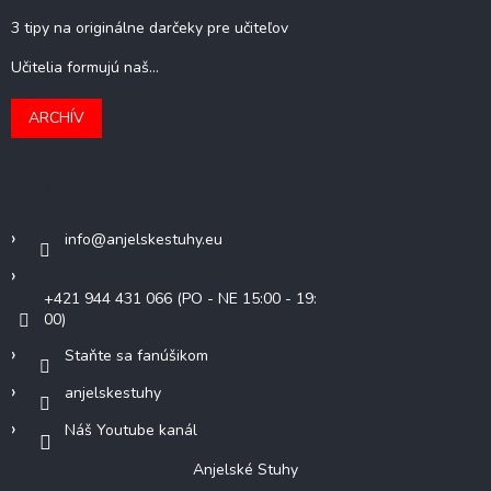
3 tipy na originálne darčeky pre učiteľov
Učitelia formujú naš...
ARCHÍV
Kontakt
info
@
anjelskestuhy.eu
+421 944 431 066 (PO - NE 15:00 - 19:
00)
Staňte sa fanúšikom
anjelskestuhy
Náš Youtube kanál
Anjelské Stuhy