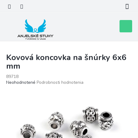
Prejsť
na
obsah
Nákupn
košík
Kovová koncovka na šnúrky 6x6
mm
89718
Priemerné
Neohodnotené
Podrobnosti hodnotenia
hodnotenie
produktu
je
0,0
z
5
hviezdičiek.