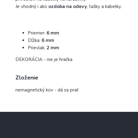
Je vhodný i ako
ozdoba na odevy
, tašky a kabelky.
Priemer:
6 mm
Dĺžka:
6 mm
Prievlak:
2 mm
DEKORÁCIA - nie je hračka
Zloženie
nemagnetický kov - dá sa prať
Z
á
p
ä