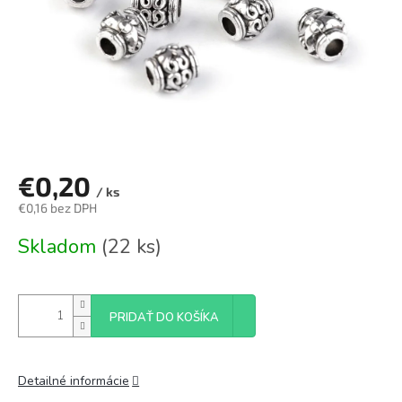
€0,20
/ ks
€0,16 bez DPH
Jednotková
Skladom
(22 ks)
cena:
PRIDAŤ DO KOŠÍKA
Detailné informácie