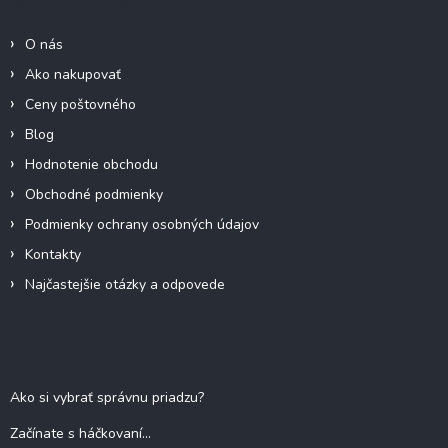
Informácie pre Vás
t
i
O nás
e
Ako nakupovať
Ceny poštovného
Blog
Hodnotenie obchodu
Obchodné podmienky
Podmienky ochrany osobných údajov
Kontakty
Najčastejšie otázky a odpovede
Blog
Ako si vybrať správnu priadzu?
Začínate s háčkovaní...