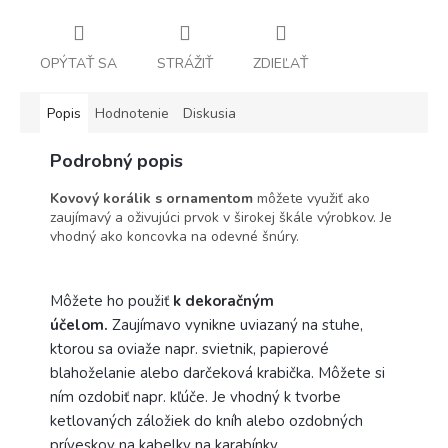
OPÝTAŤ SA
STRÁŽIŤ
ZDIEĽAŤ
Popis
Hodnotenie
Diskusia
Podrobný popis
Kovový korálik s ornamentom
môžete využiť ako
zaujímavý a oživujúci prvok v širokej škále výrobkov. Je
vhodný ako koncovka na odevné šnúry.
Môžete ho použiť
k dekoračným
účelom.
Zaujímavo vynikne uviazaný na stuhe,
ktorou sa oviaže napr. svietnik, papierové
blahoželanie alebo darčeková krabička. Môžete si
ním ozdobiť napr. kľúče. Je vhodný k tvorbe
ketlovaných záložiek do kníh alebo ozdobných
príveskov na kabelky na karabínky.