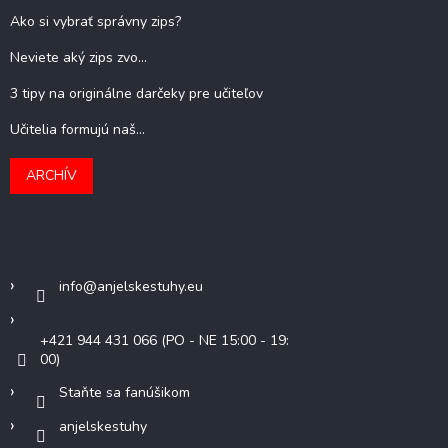
Ako si vybrať správny zips?
Neviete aký zips zvo...
3 tipy na originálne darčeky pre učiteľov
Učitelia formujú naš...
ARCHÍV
Kontakt
info
@
anjelskestuhy.eu
+421 944 431 066 (PO - NE 15:00 - 19:
00)
Staňte sa fanúšikom
anjelskestuhy