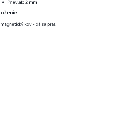
Prievlak:
2 mm
loženie
magnetický kov - dá sa prať