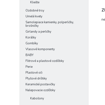
Kliešte
Z
Ozdobné trsy
Umelé kvety
ne
Samolepiace kamienky, polperličky,
brošničky
Girlandy a perličky
Korálky
Gombíky
Vlasové komponenty
BABY
Flitrové a plastové ozdôbky
Perie
Plastové oči
Plyšové drôtiky
Keramické postavičky
Nalepovacie ozdôbky
Kabošony