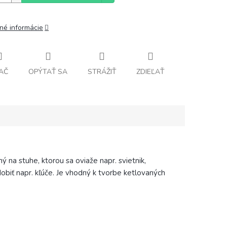
lné informácie
AČ
OPÝTAŤ SA
STRÁŽIŤ
ZDIEĽAŤ
 na stuhe, ktorou sa oviaže napr. svietnik,
obiť napr. kľúče. Je vhodný k tvorbe ketlovaných