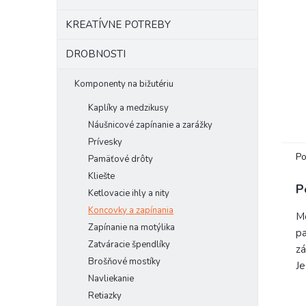
KREATÍVNE POTREBY
DROBNOSTI
Komponenty na bižutériu
Kaplíky a medzikusy
Náušnicové zapínanie a zarážky
Prívesky
Po
Pamäťové drôty
Kliešte
P
Ketlovacie ihly a nity
Koncovky a zapínania
M
Zapínanie na motýlika
pa
Zatváracie špendlíky
zá
Brošňové mostíky
Je
Navliekanie
Retiazky