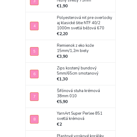
režný svetlý 75mm
€1,90
Polyesterová niť pre overlocky
aj klasické šitie NTF 40/2
1000m svetlá béžová 670
€2,20
Remienok z eko kože
15mm/1,2m biely
€3,90
Zips kostený bundový
5mm/65cm smotanový
€1,30
Šifónová stuha krémová
38mm 010
€5,90
YarnArt Super Perlee 851
svetlá krémová
€2
Plastové voskové koráliky