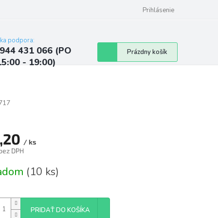
ých údajov
Kontakty
Najčastejšie otázky a odpovede
Prihlásenie
cka podpora:
944 431 066 (PO
Nákupný
Prázdny košík
15:00 - 19:00)
košík
717
,20
/ ks
 bez DPH
tková
ladom
(10 ks)
PRIDAŤ DO KOŠÍKA