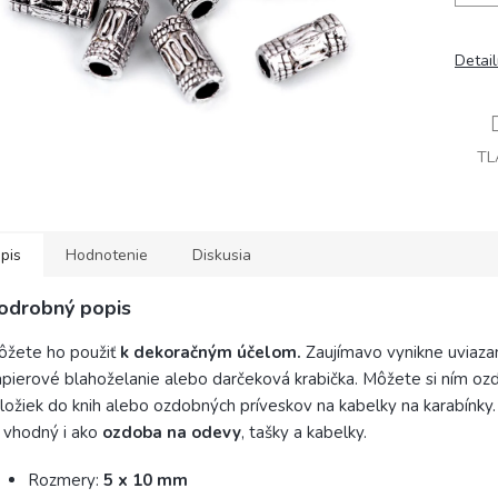
Detai
TL
pis
Hodnotenie
Diskusia
odrobný popis
ôžete ho použiť
k dekoračným účelom.
Zaujímavo vynikne uviazaný
pierové blahoželanie alebo darčeková krabička. Môžete si ním ozd
ložiek do knih alebo ozdobných príveskov na kabelky na karabínky.
 vhodný i ako
oz
doba na odevy
, tašky a kabelky.
Rozmery:
5 x 10 mm