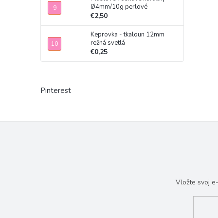
Ø4mm/10g perlové
€2,50
Keprovka - tkaloun 12mm
režná svetlá
€0,25
Pinterest
Vložte svoj 