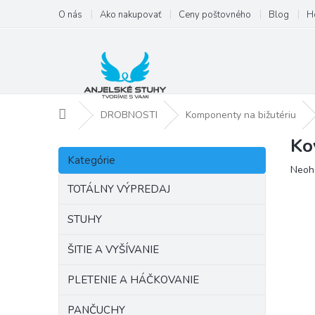
Prejsť
O nás
Ako nakupovať
Ceny poštovného
Blog
H
na
obsah
Domov
DROBNOSTI
Komponenty na bižutériu
Ko
B
Preskočiť
o
Kategórie
kategórie
Priem
Neoh
č
hodno
n
TOTÁLNY VÝPREDAJ
produ
ý
je
p
STUHY
0,0
a
z
ŠITIE A VYŠÍVANIE
5
n
hviezd
e
PLETENIE A HÁČKOVANIE
l
PANČUCHY