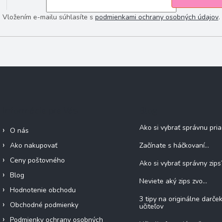
Vložením e-mailu súhlasíte s
podmienkami ochrany osobných údajov
.
Informácie pre Vás
Blog
Ako si vybrať správnu pri
O nás
Ako nakupovať
Začínate s háčkovaní...
Ceny poštovného
Ako si vybrať správny zips
Blog
Neviete aký zips zvo...
Hodnotenie obchodu
3 tipy na originálne darče
Obchodné podmienky
učiteľov
Podmienky ochrany osobných