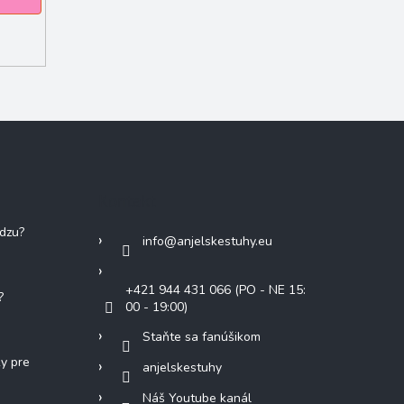
Kontakt
adzu?
info
@
anjelskestuhy.eu
+421 944 431 066 (PO - NE 15:
?
00 - 19:00)
Staňte sa fanúšikom
ky pre
anjelskestuhy
Náš Youtube kanál