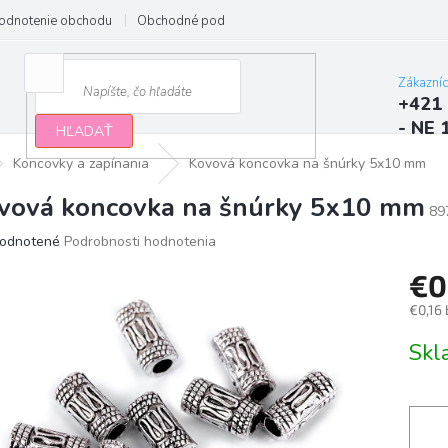
odnotenie obchodu
Obchodné podmienky
Podmienky ochrany osobn
Zákazní
+421 
- NE 
HĽADAŤ
Koncovky a zapínania
Kovová koncovka na šnúrky 5x10 mm
vová koncovka na šnúrky 5x10 mm
89
erné
odnotené
Podrobnosti hodnotenia
tenie
€0
ktu
€0,16
Jedno
Sk
cena:
ičiek.