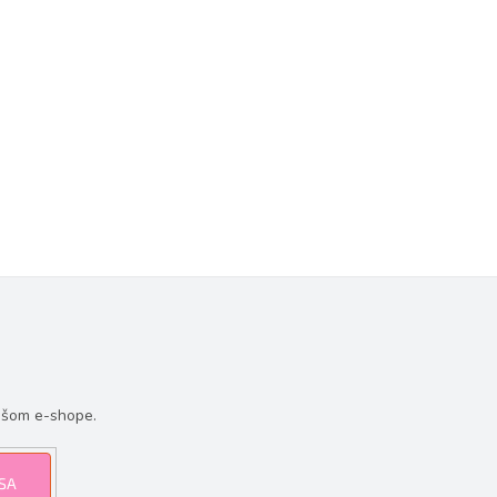
ašom e-shope.
 SA