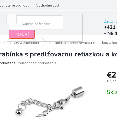
odnotenie obchodu
Obchodné podmienky
Podmienky ochrany osobn
Zákazní
+421 
- NE 
HĽADAŤ
Koncovky a zapínania
Karabínka s predlžovacou retiazkou a 
rabínka s predlžovacou retiazkou a
erné
odnotené
Podrobnosti hodnotenia
tenie
€2
ktu
€2,27
Jedno
Sk
cena:
ičiek.