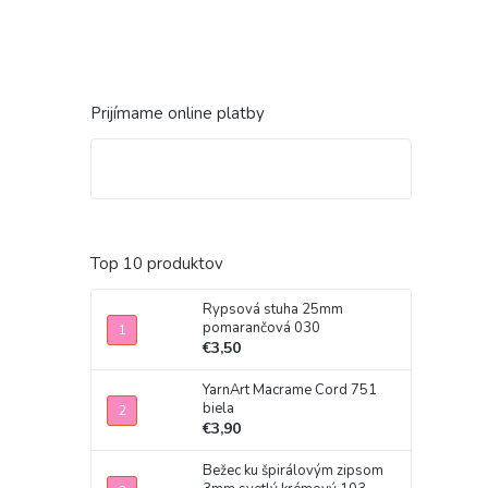
Prijímame online platby
Top 10 produktov
Rypsová stuha 25mm
pomarančová 030
€3,50
YarnArt Macrame Cord 751
biela
€3,90
Bežec ku špirálovým zipsom