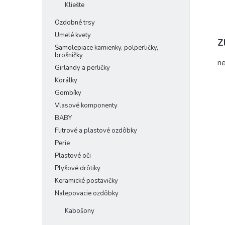
Kliešte
Ozdobné trsy
Umelé kvety
Z
Samolepiace kamienky, polperličky,
brošničky
ne
Girlandy a perličky
Korálky
Gombíky
Vlasové komponenty
BABY
Flitrové a plastové ozdôbky
Perie
Plastové oči
Plyšové drôtiky
Keramické postavičky
Nalepovacie ozdôbky
Kabošony