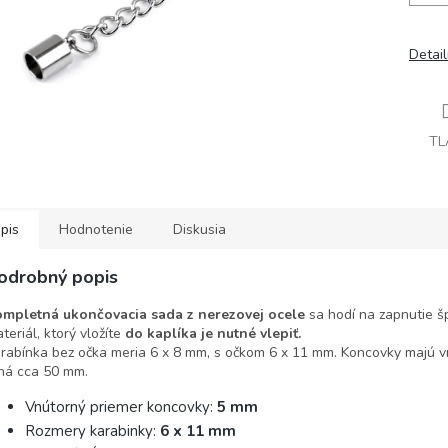
Detai
TL
pis
Hodnotenie
Diskusia
odrobný popis
mpletná ukončovacia sada z nerezovej ocele
sa hodí na zapnutie š
teriál, ktorý vložíte
do kaplíka je nutné vlepiť.
rabínka bez očka meria 6 x 8 mm, s očkom 6 x 11 mm. Koncovky majú vn
há cca 50 mm.
Vnútorný priemer koncovky:
5 mm
Rozmery karabinky:
6 x 11 mm