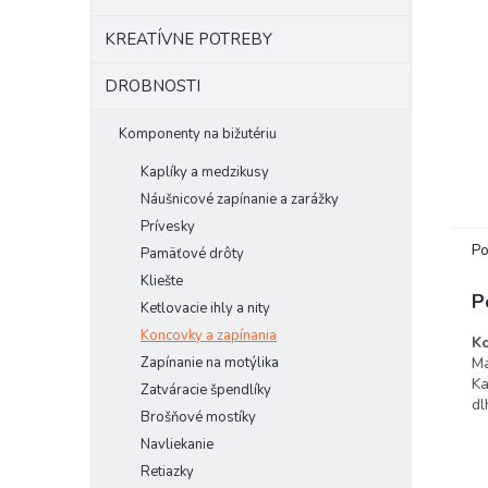
KREATÍVNE POTREBY
DROBNOSTI
Komponenty na bižutériu
Kaplíky a medzikusy
Náušnicové zapínanie a zarážky
Prívesky
Po
Pamäťové drôty
Kliešte
P
Ketlovacie ihly a nity
Koncovky a zapínania
Ko
Ma
Zapínanie na motýlika
Ka
Zatváracie špendlíky
dl
Brošňové mostíky
Navliekanie
Retiazky