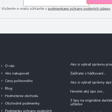
Vložením e-mailu súhlasíte s
podmienkami ochrany osobných údajov
.
Informácie pre Vás
Blog
Ako si vybrať správnu pri
O nás
Ako nakupovať
Začínate s háčkovaní...
Ceny poštovného
Ako si vybrať správny zips
Blog
Neviete aký zips zvo...
Hodnotenie obchodu
3 tipy na originálne darče
Obchodné podmienky
učiteľov
Podmienky ochrany osobných