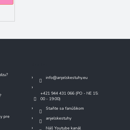
Kontakt
adzu?
info
@
anjelskestuhy.eu
+421 944 431 066 (PO - NE 15:
?
00 - 19:00)
Staňte sa fanúšikom
ky pre
anjelskestuhy
Náš Youtube kanál