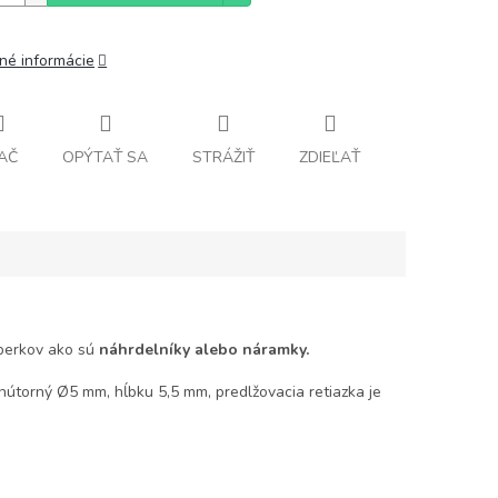
lné informácie
AČ
OPÝTAŤ SA
STRÁŽIŤ
ZDIEĽAŤ
perkov ako sú
náhrdelníky alebo náramky.
útorný Ø5 mm, hĺbku 5,5 mm, predlžovacia retiazka je