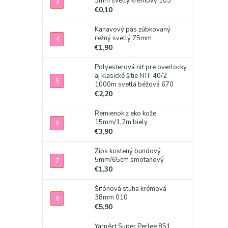
3mm svetlý krémový 103
€0,10
Kanavový pás zúbkovaný
režný svetlý 75mm
€1,90
Polyesterová niť pre overlocky
aj klasické šitie NTF 40/2
1000m svetlá béžová 670
€2,20
Remienok z eko kože
15mm/1,2m biely
€3,90
Zips kostený bundový
5mm/65cm smotanový
€1,30
Šifónová stuha krémová
38mm 010
€5,90
YarnArt Super Perlee 851