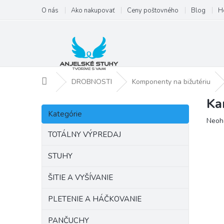
Prejsť
O nás
Ako nakupovať
Ceny poštovného
Blog
H
na
obsah
Domov
DROBNOSTI
Komponenty na bižutériu
Ka
B
Preskočiť
o
Kategórie
kategórie
Priem
Neoh
č
hodno
n
TOTÁLNY VÝPREDAJ
produ
ý
je
p
STUHY
0,0
a
z
ŠITIE A VYŠÍVANIE
5
n
hviezd
e
PLETENIE A HÁČKOVANIE
l
PANČUCHY