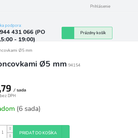
ých údajov
Kontakty
Najčastejšie otázky a odpovede
Prihlásenie
cka podpora:
944 431 066 (PO
Nákupný
Prázdny košík
15:00 - 19:00)
košík
koncovkami Ø5 mm
 koncovkami Ø5 mm
94154
,79
/ sada
 bez DPH
tková
ladom
(6 sada)
PRIDAŤ DO KOŠÍKA