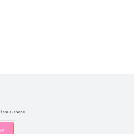
ašom e-shope.
 SA