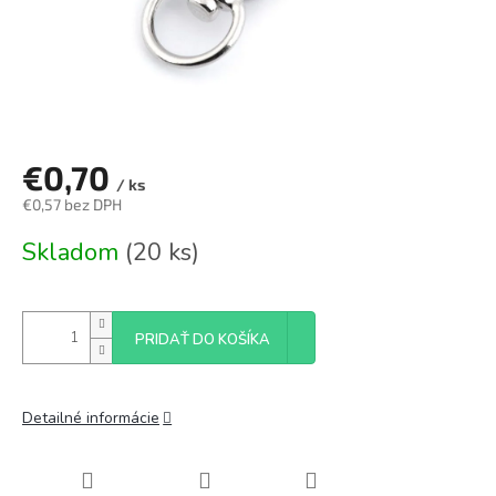
€0,70
/ ks
€0,57 bez DPH
Jednotková
Skladom
(20 ks)
cena:
PRIDAŤ DO KOŠÍKA
Detailné informácie