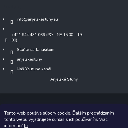
Kontakt
info
@
anjelskestuhy.eu
+421 944 431 066 (PO - NE 15:00 - 19:
00)
Staňte sa fanúšikom
anjelskestuhy
Náš Youtube kanál
Anjelské Stuhy
Tento web používa súbory cookie. Ďalším prechádzaním
Copyright 2026
Anjelské Stuhy
. Všetky práva vyhradené.
tohto webu vyjadrujete súhlas s ich používaním. Viac
informácií
tu
.
Grafický návrh vytvoril a na Shoptet implementoval
Tomáš Hlad
&