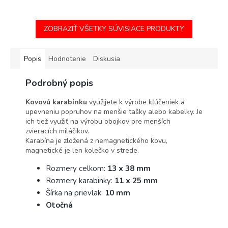
ZOBRAZIŤ VŠETKY SÚVISIACE PRODUKTY
Popis
Hodnotenie
Diskusia
Podrobný popis
Kovovú karabínku
využijete k výrobe kľúčeniek a
upevneniu popruhov na menšie tašky alebo kabelky. Je
ich tiež využiť na výrobu obojkov pre menších
zvieracích miláčikov.
Karabína je zložená z nemagnetického kovu,
magnetické je len kolečko v strede.
Rozmery celkom:
13 x 38 mm
Rozmery karabinky:
11 x 25 mm
Šírka na prievlak:
10 mm
Otočná