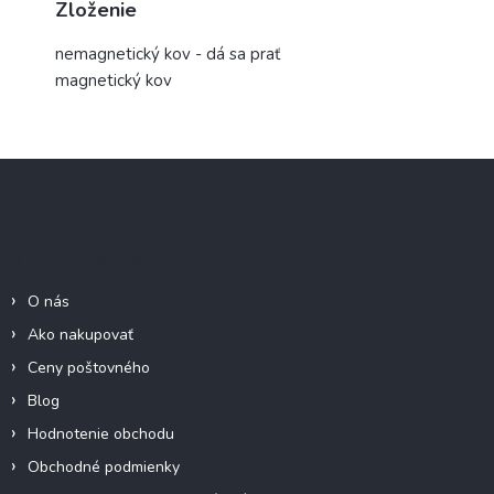
Zloženie
nemagnetický kov - dá sa prať
magnetický kov
Z
á
p
ä
Informácie pre Vás
t
i
O nás
e
Ako nakupovať
Ceny poštovného
Blog
Hodnotenie obchodu
Obchodné podmienky