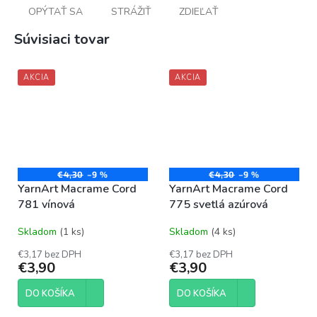
OPÝTAŤ SA
STRÁŽIŤ
ZDIEĽAŤ
Súvisiaci tovar
AKCIA
AKCIA
€4,30
–9 %
€4,30
–9 %
YarnArt Macrame Cord
YarnArt Macrame Cord
781 vínová
775 svetlá azúrová
Skladom
(1 ks)
Skladom
(4 ks)
€3,17 bez DPH
€3,17 bez DPH
€3,90
€3,90
DO KOŠÍKA
DO KOŠÍKA