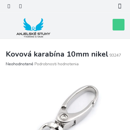
Prejsť
na
obsah
Nákupn
košík
Kovová karabína 10mm nikel
93247
Priemerné
Neohodnotené
Podrobnosti hodnotenia
hodnotenie
produktu
je
0,0
z
5
hviezdičiek.