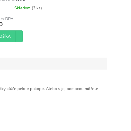
Skladom
(3 ks)
bez DPH
0
OŠÍKA
etky kľúče pekne pokope. Alebo s jej pomocou môžete