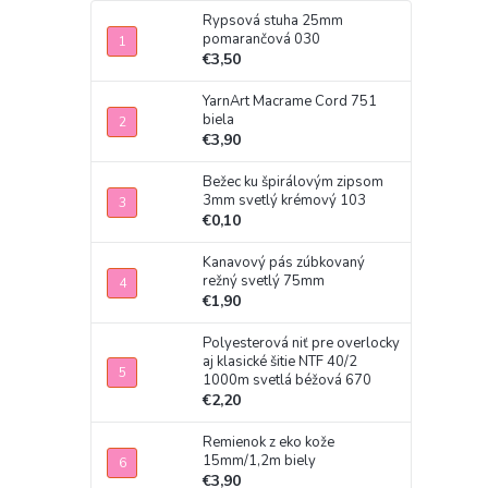
Rypsová stuha 25mm
pomarančová 030
€3,50
YarnArt Macrame Cord 751
biela
€3,90
Bežec ku špirálovým zipsom
3mm svetlý krémový 103
€0,10
Kanavový pás zúbkovaný
režný svetlý 75mm
€1,90
Polyesterová niť pre overlocky
aj klasické šitie NTF 40/2
1000m svetlá béžová 670
€2,20
Remienok z eko kože
15mm/1,2m biely
€3,90