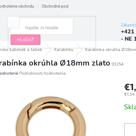
odnotenie obchodu
Obchodné podmienky
Podmienky ochrany osobn
Zákazní
+421 
- NE 
HĽADAŤ
robe kabeliek a tašiek
Karabínky
Karabínka okrúhla Ø18mm
rabínka okrúhla Ø18mm zlato
93254
erné
odnotené
Podrobnosti hodnotenia
tenie
€1
ktu
€1,54
Jedno
Sk
cena:
ičiek.