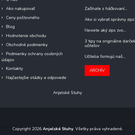
Ako nakupovať
Začínate s háčkovaní...
Ceny poštovného
Ako si vybrať správny zips
Blog
Neviete aký zips zvo...
Hodnotenie obchodu
3 tipy na originálne darče
Obchodné podmienky
učiteľov
Podmienky ochrany osobných
Učitelia formujú naš...
údajov
Kontakty
ARCHÍV
Najčastejšie otázky a odpovede
Anjelské Stuhy
Copyright 2026
Anjelské Stuhy
. Všetky práva vyhradené.