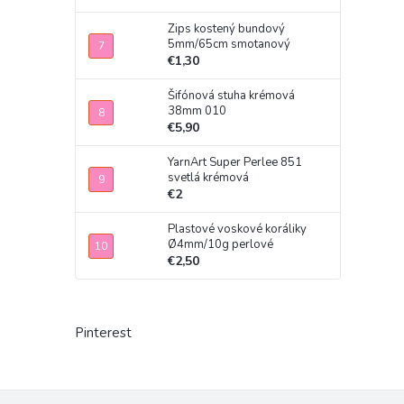
Zips kostený bundový
5mm/65cm smotanový
€1,30
Šifónová stuha krémová
38mm 010
€5,90
YarnArt Super Perlee 851
svetlá krémová
€2
Plastové voskové koráliky
Ø4mm/10g perlové
€2,50
Pinterest