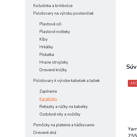
Kožušinka a brmbolce
Polotovary na výrobu postavičiek
Plastové oči
Plastové nošteky
Kĺby
Hrkálky
Pískatka
Hracie strojčeky
Súv
Drevené krúžky
Polotovary k výrobe kabeliek a tašiek
AKC
Zapínania
Karabínky
Retiazky a rúčky na kabelky
Ozdobné nity a nožičky
Pomôcky na pletenie a háčkovanie
Yar
Drevené dná
755