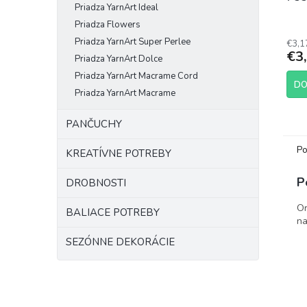
Priadza YarnArt Ideal
Priadza Flowers
Priadza YarnArt Super Perlee
€3,1
€3
Priadza YarnArt Dolce
Priadza YarnArt Macrame Cord
DO
Priadza YarnArt Macrame
PANČUCHY
Po
KREATÍVNE POTREBY
P
DROBNOSTI
Or
BALIACE POTREBY
na
SEZÓNNE DEKORÁCIE