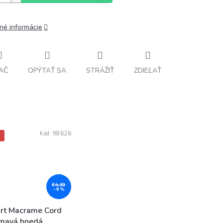
lné informácie
AČ
OPÝTAŤ SA
STRÁŽIŤ
ZDIEĽAŤ
Kód:
98626
A
€4,30
–9 %
rt Macrame Cord
mavá hnedá