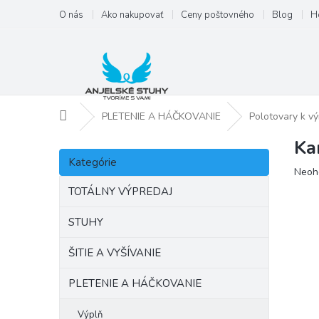
Prejsť
O nás
Ako nakupovať
Ceny poštovného
Blog
H
na
obsah
Domov
PLETENIE A HÁČKOVANIE
Polotovary k vý
Ka
B
Preskočiť
o
Kategórie
kategórie
Priem
Neoh
č
hodno
n
TOTÁLNY VÝPREDAJ
produ
ý
je
p
STUHY
0,0
a
z
ŠITIE A VYŠÍVANIE
5
n
hviezd
e
PLETENIE A HÁČKOVANIE
l
Výplň