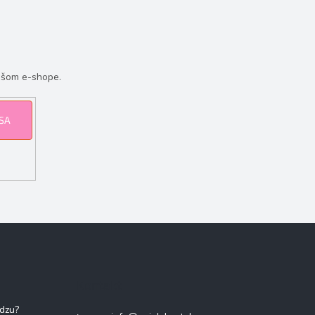
ašom e-shope.
 SA
Kontakt
adzu?