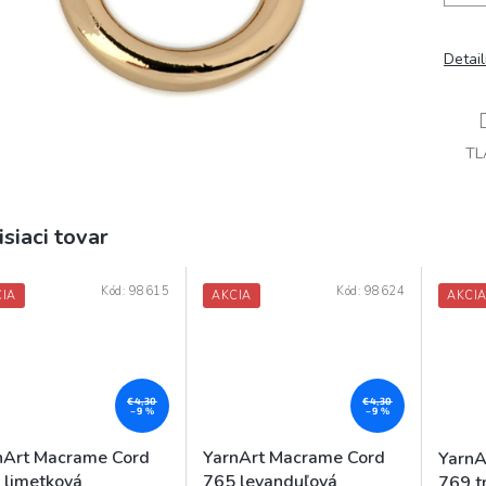
Detai
TL
isiaci tovar
Kód:
98615
Kód:
98624
IA
AKCIA
AKCI
€4,30
€4,30
–9 %
–9 %
nArt Macrame Cord
YarnArt Macrame Cord
YarnA
 limetková
765 levanduľová
769 t