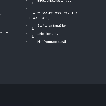
info
@
anjelskestuhy.eu
+421 944 431 066 (PO - NE 15:
?
00 - 19:00)
Staňte sa fanúšikom
ky pre
anjelskestuhy
Náš Youtube kanál