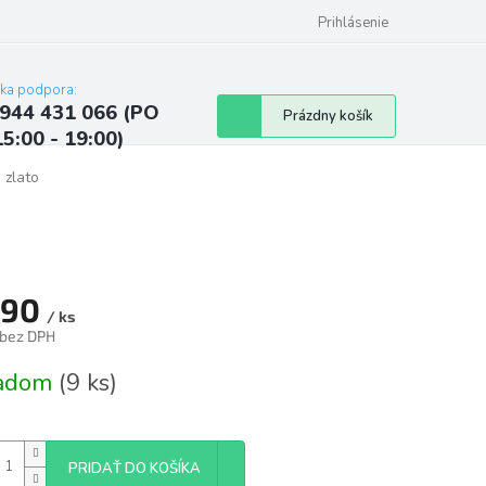
ých údajov
Kontakty
Najčastejšie otázky a odpovede
Prihlásenie
cka podpora:
944 431 066 (PO
Nákupný
Prázdny košík
15:00 - 19:00)
košík
 zlato
,90
/ ks
 bez DPH
tková
ladom
(9 ks)
PRIDAŤ DO KOŠÍKA