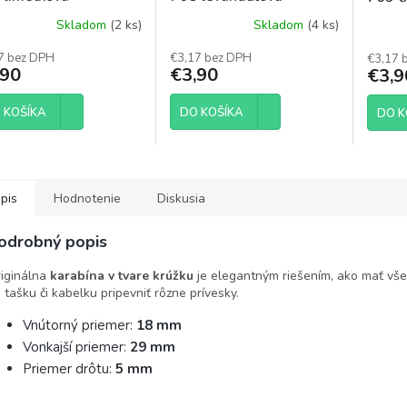
Skladom
(2 ks)
Skladom
(4 ks)
7 bez DPH
€3,17 bez DPH
€3,17 
,90
€3,90
€3,9
 KOŠÍKA
DO KOŠÍKA
DO K
pis
Hodnotenie
Diskusia
odrobný popis
iginálna
karabína v tvare krúžku
je elegantným riešením, ako mať vš
 tašku či kabelku pripevniť rôzne prívesky.
Vnútorný priemer:
18 mm
Vonkajší priemer:
29 mm
Priemer drôtu:
5 mm