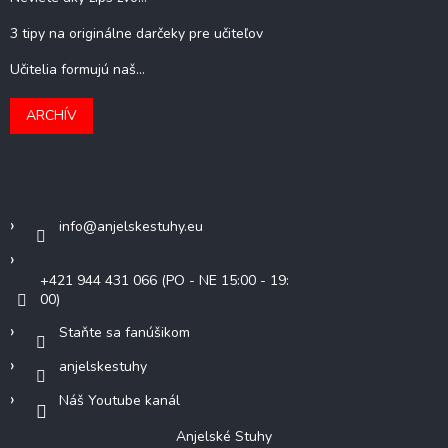
3 tipy na originálne darčeky pre učiteľov
Učitelia formujú naš...
ARCHÍV
Kontakt
info
@
anjelskestuhy.eu
+421 944 431 066 (PO - NE 15:00 - 19:
00)
Staňte sa fanúšikom
anjelskestuhy
Náš Youtube kanál
Anjelské Stuhy