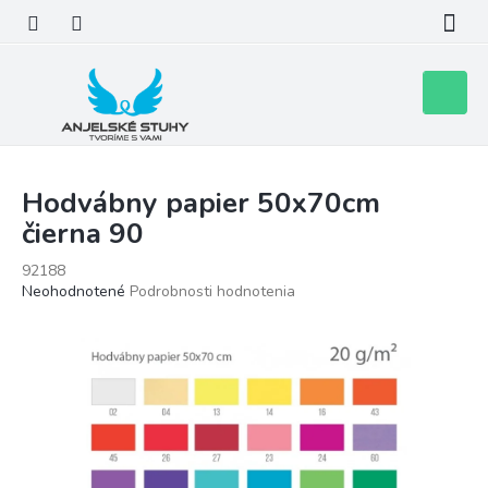
Prejsť
na
obsah
Nákupn
košík
Hodvábny papier 50x70cm
čierna 90
92188
Priemerné
Neohodnotené
Podrobnosti hodnotenia
hodnotenie
produktu
je
0,0
z
5
hviezdičiek.