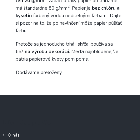
len 20 g/mm
, zatiaľ čo taký papier do tlačiarne
2
má štandardne 80 g/mm
. Papier je
bez chlóru a
kyselín
farbený vodou riediteľnými farbami. Dajte
si pozor na to, že po navlhčení môže papier púšťať
farbu.
Pretože sa jednoducho trhá i skŕča, používa sa
tiež
na výrobu dekorácií
. Medzi najobľúbenejšie
patria papierové kvety pom poms.
Dodávame preložený.
Z
á
p
ä
Informácie pre Vás
t
i
O nás
e