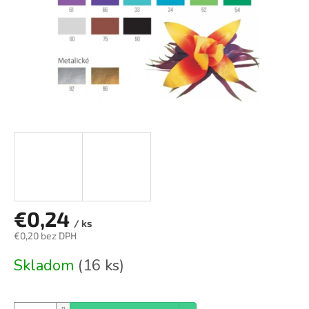
€0,24
/ ks
€0,20 bez DPH
Jednotková
Skladom
(16 ks)
cena: