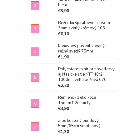
biela
€3,90
Bežec ku špirálovým zipsom
3mm svetlý krémový 103
€0,10
Kanavový pás zúbkovaný
režný svetlý 75mm
€1,90
Polyesterová niť pre overlocky
aj klasické šitie NTF 40/2
1000m svetlá béžová 670
€2,20
Remienok z eko kože
15mm/1,2m biely
€3,90
Zips kostený bundový
5mm/65cm smotanový
€1,30