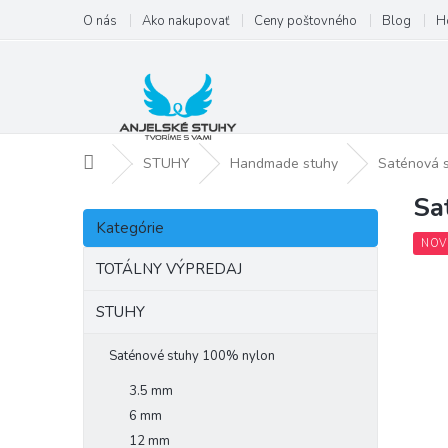
Prejsť
O nás
Ako nakupovať
Ceny poštovného
Blog
H
na
obsah
Domov
STUHY
Handmade stuhy
Saténová 
Sa
B
Preskočiť
o
Kategórie
kategórie
č
NOV
n
TOTÁLNY VÝPREDAJ
ý
p
STUHY
a
n
Saténové stuhy 100% nylon
e
3.5 mm
l
6 mm
12 mm