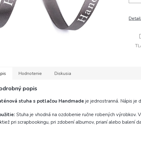
Detai
TL
pis
Hodnotenie
Diskusia
odrobný popis
aténová stuha s potlačou Handmade
je jednostranná. Nápis je d
užitie:
Stuha je vhodná na ozdobenie ručne robených výrobkov. Vy
ktiež pri scrapbookingu, pri zdobení albumov, prianí alebo balení d