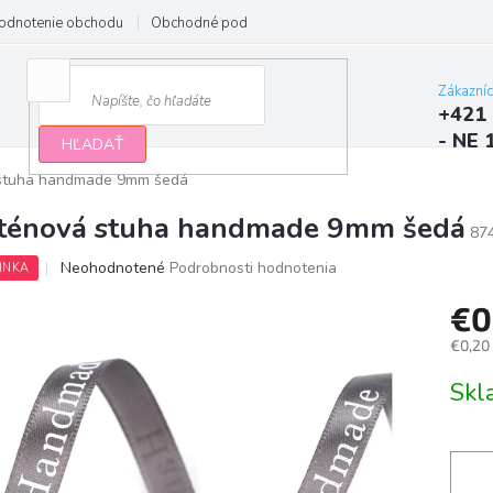
odnotenie obchodu
Obchodné podmienky
Podmienky ochrany osobn
Zákazní
+421 
- NE 
HĽADAŤ
stuha handmade 9mm šedá
ténová stuha handmade 9mm šedá
87
Priemerné
Neohodnotené
Podrobnosti hodnotenia
INKA
hodnotenie
produktu
€0
je
€0,20
0,0
z
Jedno
Sk
5
cena:
hviezdičiek.