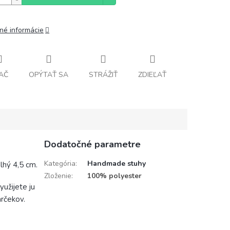
lné informácie
AČ
OPÝTAŤ SA
STRÁŽIŤ
ZDIEĽAŤ
Dodatočné parametre
Kategória
:
Handmade stuhy
lhý 4,5 cm.
Zloženie
:
100% polyester
užijete ju
arčekov.