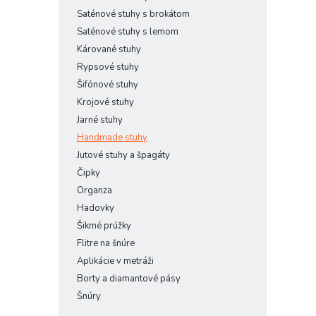
Saténové stuhy s brokátom
Saténové stuhy s lemom
Kárované stuhy
Rypsové stuhy
Šifónové stuhy
Krojové stuhy
Jarné stuhy
Handmade stuhy
Jutové stuhy a špagáty
Čipky
Organza
Hadovky
Šikmé prúžky
Flitre na šnúre
Aplikácie v metráži
Borty a diamantové pásy
Šnúry