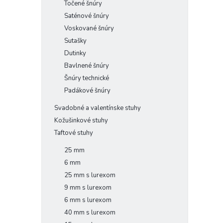
Točené šnúry
Saténové šnúry
Voskované šnúry
Sutašky
Dutinky
Bavlnené šnúry
Šnúry technické
Padákové šnúry
Svadobné a valentínske stuhy
Kožušinkové stuhy
Taftové stuhy
25 mm
6 mm
25 mm s lurexom
9 mm s lurexom
6 mm s lurexom
40 mm s lurexom