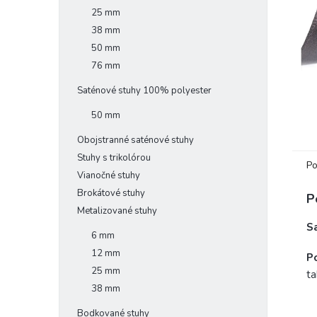
25 mm
38 mm
50 mm
76 mm
Saténové stuhy 100% polyester
50 mm
Obojstranné saténové stuhy
Stuhy s trikolórou
Po
Vianočné stuhy
Brokátové stuhy
P
Metalizované stuhy
S
6 mm
12 mm
Po
25 mm
ta
38 mm
Bodkované stuhy