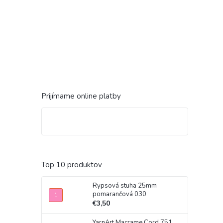
Prijímame online platby
Top 10 produktov
Rypsová stuha 25mm
pomarančová 030
€3,50
YarnArt Macrame Cord 751