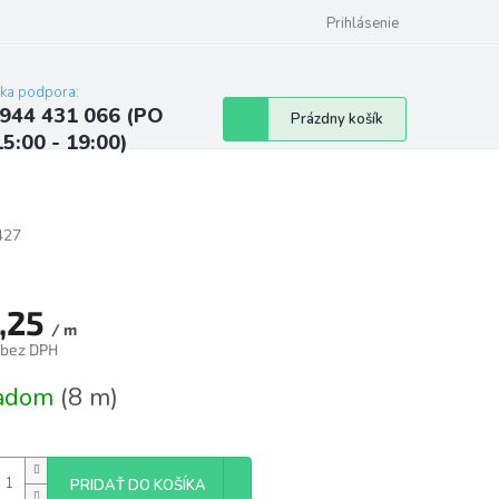
ých údajov
Kontakty
Najčastejšie otázky a odpovede
Prihlásenie
cka podpora:
944 431 066 (PO
Nákupný
Prázdny košík
15:00 - 19:00)
košík
427
,25
/ m
 bez DPH
tková
ladom
(8 m)
PRIDAŤ DO KOŠÍKA