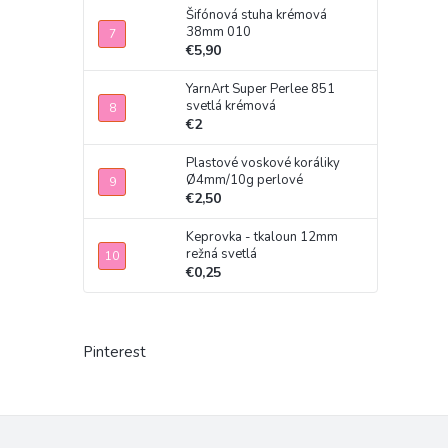
Šifónová stuha krémová
38mm 010
€5,90
YarnArt Super Perlee 851
svetlá krémová
€2
Plastové voskové koráliky
Ø4mm/10g perlové
€2,50
Keprovka - tkaloun 12mm
režná svetlá
€0,25
Pinterest