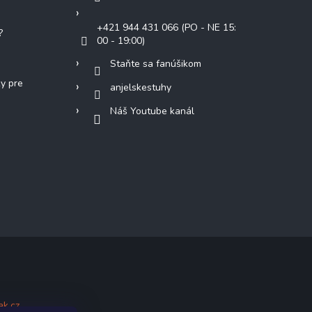
+421 944 431 066 (PO - NE 15:
?
00 - 19:00)
Staňte sa fanúšikom
ky pre
anjelskestuhy
Náš Youtube kanál
ak.cz
.