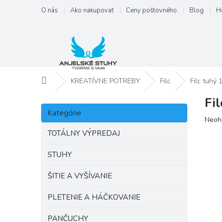
Prejsť
O nás
Ako nakupovať
Ceny poštovného
Blog
H
na
obsah
Domov
KREATÍVNE POTREBY
Filc
Filc tuhý
Fi
B
Preskočiť
o
Kategórie
kategórie
Priem
Neoh
č
hodno
n
TOTÁLNY VÝPREDAJ
produ
ý
je
p
STUHY
0,0
a
z
ŠITIE A VYŠÍVANIE
5
n
hviezd
e
PLETENIE A HÁČKOVANIE
l
PANČUCHY