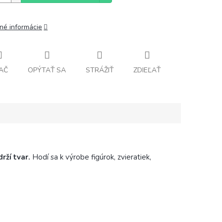
lné informácie
AČ
OPÝTAŤ SA
STRÁŽIŤ
ZDIEĽAŤ
drží tvar.
Hodí sa k výrobe figúrok, zvieratiek,