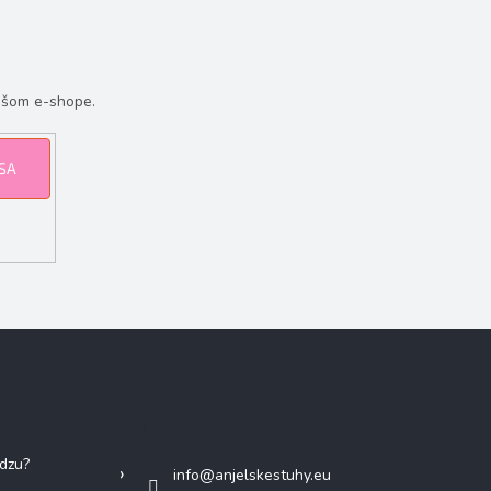
ašom e-shope.
 SA
Kontakt
adzu?
info
@
anjelskestuhy.eu