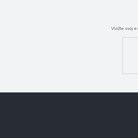
Vložte svoj 
Z
á
p
ä
t
i
e