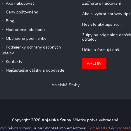
Ako nakupovať
Začínate s háčkovaní...
Ceny poštovného
Ako si vybrať správny zips
Blog
Neviete aký zips zvo...
Hodnotenie obchodu
3 tipy na originálne darče
Obchodné podmienky
učiteľov
Podmienky ochrany osobných
Učitelia formujú naš...
údajov
Kontakty
ARCHÍV
Najčastejšie otázky a odpovede
Anjelské Stuhy
Copyright 2026
Anjelské Stuhy
. Všetky práva vyhradené.
ický návrh vytvoril a na Shoptet implementoval
Tomáš Hlad
&
Shoptet