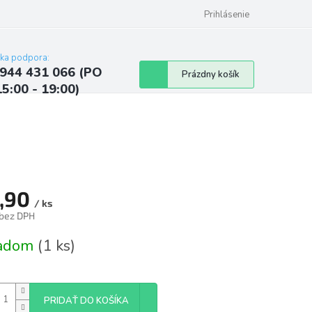
ých údajov
Kontakty
Najčastejšie otázky a odpovede
Prihlásenie
cka podpora:
944 431 066 (PO
Nákupný
Prázdny košík
15:00 - 19:00)
košík
,90
/ ks
 bez DPH
tková
ladom
(1 ks)
PRIDAŤ DO KOŠÍKA