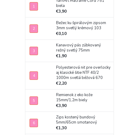
YarnArt Macrame Cord 751
biela
€3,90
Bežec ku špirálovým zipsom
3mm svetlý krémový 103
€0,10
Kanavový pás zúbkovaný
režný svetlý 75mm
€1,90
Polyesterová niť pre overlocky
aj klasické šitie NTF 40/2
1000m svetlá béžová 670
€2,20
Remienok z eko kože
15mm/1,2m biely
€3,90
Zips kostený bundový
5mm/65cm smotanový
€1,30