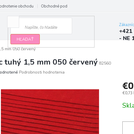
odnotenie obchodu
Obchodné podmienky
Podmienky ochrany osobn
Zákazní
+421 
- NE 
HĽADAŤ
 1,5 mm 050 červený
lc tuhý 1,5 mm 050 červený
82560
erné
odnotené
Podrobnosti hodnotenia
tenie
€0
ktu
€0,73
Jedno
Sk
cena:
ičiek.