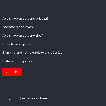
Blog
Ako si vybrať správnu priadzu?
Začínate s háčkovaní...
Ako si vybrať správny zips?
Neviete aký zips zvo...
3 tipy na originálne darčeky pre učiteľov
Učitelia formujú naš...
ARCHÍV
Kontakt
info
@
anjelskestuhy.eu