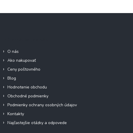
Z
á
p
ä
Informácie pre Vás
t
i
O nás
e
Ako nakupovať
Ceny poštovného
Blog
Hodnotenie obchodu
Obchodné podmienky
Podmienky ochrany osobných údajov
Kontakty
Najčastejšie otázky a odpovede