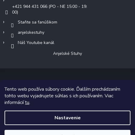
+421 944 431 066 (PO - NE 15:00 - 19:
00)
Staňte sa fanúšikom
anjelskestuhy
Náš Youtube kanál
Anjelské Stuhy
Tento web používa súbory cookie. Ďalším prechádzaním
Copyright 2026
Anjelské Stuhy
. Všetky práva vyhradené.
tohto webu vyjadrujete súhlas s ich používaním. Viac
informácií
tu
.
Grafický návrh vytvoril a na Shoptet implementoval
Tomáš Hlad
&
Shoptetak.cz
.
Nastavenie
Vytvoril Shoptet