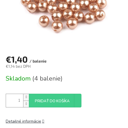
€1,40
/ balenie
€1,14 bez DPH
Jednotková
Skladom
(4 balenie)
cena:
PRIDAŤ DO KOŠÍKA
Detailné informácie