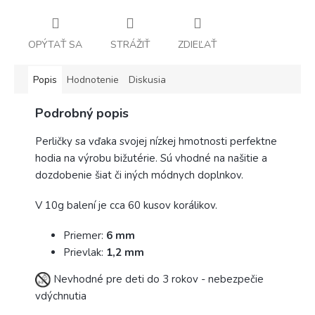
OPÝTAŤ SA
STRÁŽIŤ
ZDIEĽAŤ
Popis
Hodnotenie
Diskusia
Podrobný popis
Perličky sa vďaka svojej nízkej hmotnosti perfektne
hodia na výrobu bižutérie. Sú vhodné na našitie a
dozdobenie šiat či iných módnych doplnkov.
V 10g balení je cca 60 kusov korálikov.
Priemer:
6
mm
Prievlak:
1,2 mm
Nevhodné pre deti do 3 rokov - nebezpečie
vdýchnutia