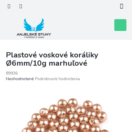
Prejsť
na
obsah
Nákupn
košík
Plastové voskové koráliky
Ø6mm/10g marhuľové
89936
Priemerné
Neohodnotené
Podrobnosti hodnotenia
hodnotenie
produktu
je
0,0
z
5
hviezdičiek.