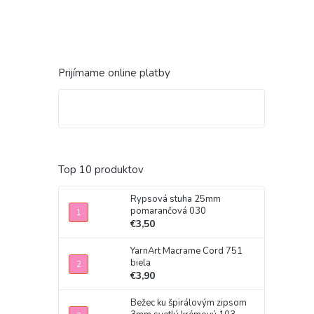
Prijímame online platby
Top 10 produktov
Rypsová stuha 25mm
pomarančová 030
€3,50
YarnArt Macrame Cord 751
biela
€3,90
Bežec ku špirálovým zipsom