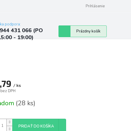
ých údajov
Kontakty
Najčastejšie otázky a odpovede
Prihlásenie
cka podpora:
944 431 066 (PO
Nákupný
Prázdny košík
15:00 - 19:00)
košík
,79
/ ks
 bez DPH
tková
ladom
(28 ks)
PRIDAŤ DO KOŠÍKA