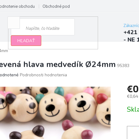
odnotenie obchodu
Obchodné podmienky
Podmienky ochrany osobn
Zákazní
+421 
- NE 
HĽADAŤ
24mm
evená hlava medvedík Ø24mm
95383
erné
odnotené
Podrobnosti hodnotenia
tenie
€0
ktu
€0,64
Jedno
Sk
cena:
ičiek.