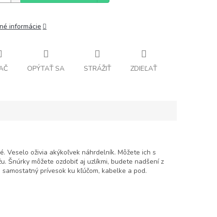
lné informácie
AČ
OPÝTAŤ SA
STRÁŽIŤ
ZDIEĽAŤ
. Veselo oživia akýkoľvek náhrdelník. Môžete ich s
u. Šnúrky môžete ozdobiť aj uzlíkmi, budete nadšení z
ko samostatný prívesok ku kľúčom, kabelke a pod.