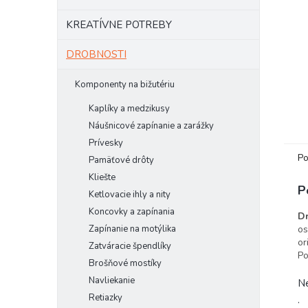
KREATÍVNE POTREBY
DROBNOSTI
Komponenty na bižutériu
Kaplíky a medzikusy
Náušnicové zapínanie a zarážky
Prívesky
Po
Pamäťové drôty
Kliešte
P
Ketlovacie ihly a nity
Koncovky a zapínania
Dr
os
Zapínanie na motýlika
or
Zatváracie špendlíky
Po
Brošňové mostíky
Navliekanie
Ne
Retiazky
.