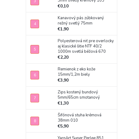
3mm svetlý krémový 103
€0,10
Kanavový pás zúbkovaný
režný svetlý 75mm
€1,90
Polyesterová niť pre overlocky
aj klasické šitie NTF 40/2
1000m svetlá béžová 670
€2,20
Remienok z eko kože
15mm/1,2m biely
€3,90
Zips kostený bundový
5mm/65cm smotanový
€1,30
Šifónová stuha krémová
38mm 010
€5,90
YarnArt Super Perlee 851