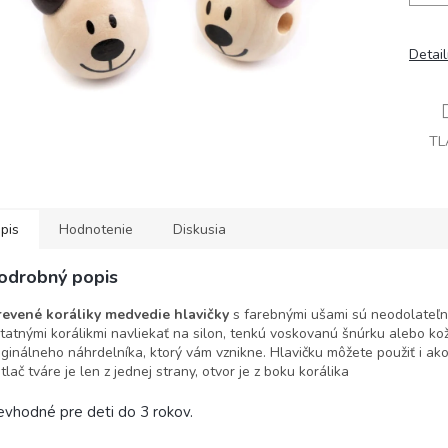
Detai
TL
pis
Hodnotenie
Diskusia
odrobný popis
evené koráliky medvedie hlavičky
s farebnými ušami sú neodolateľné
tatnými korálikmi navliekať na silon, tenkú voskovanú šnúrku alebo kož
iginálneho náhrdelníka, ktorý vám vznikne. Hlavičku môžete použiť i a
tlač tváre je len z jednej strany, otvor je z boku korálika
vhodné pre deti do 3 rokov.