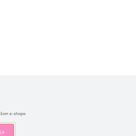
ašom e-shope.
 SA