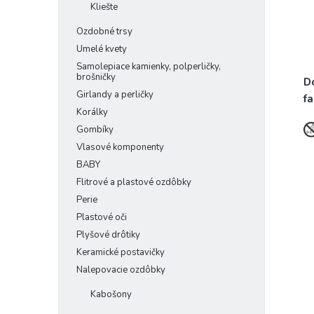
Kliešte
Ozdobné trsy
Umelé kvety
Samolepiace kamienky, polperličky,
brošničky
D
Girlandy a perličky
f
Korálky
Gombíky
Vlasové komponenty
BABY
Flitrové a plastové ozdôbky
Perie
Plastové oči
Plyšové drôtiky
Keramické postavičky
Nalepovacie ozdôbky
Kabošony