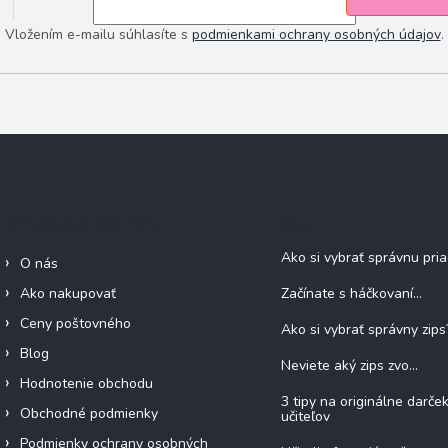
Vložením e-mailu súhlasíte s
podmienkami ochrany osobných údajov
.
Informácie pre Vás
Blog
Ako si vybrať správnu pri
O nás
Ako nakupovať
Začínate s háčkovaní...
Ceny poštovného
Ako si vybrať správny zips
Blog
Neviete aký zips zvo...
Hodnotenie obchodu
3 tipy na originálne darče
Obchodné podmienky
učiteľov
Podmienky ochrany osobných