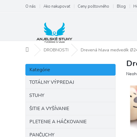
Prejsť
O nás
Ako nakupovať
Ceny poštovného
Blog
H
na
obsah
Domov
DROBNOSTI
Drevená hlava medvedík Ø
Dr
B
Preskočiť
o
Kategórie
kategórie
Priem
Neoh
č
hodno
n
TOTÁLNY VÝPREDAJ
produ
ý
je
p
STUHY
0,0
a
z
ŠITIE A VYŠÍVANIE
5
n
hviezd
e
PLETENIE A HÁČKOVANIE
l
PANČUCHY