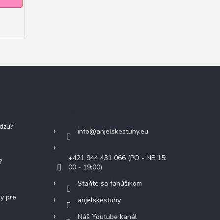
Kontakt
adzu?
info
@
anjelskestuhy.eu
+421 944 431 066 (PO - NE 15:
?
00 - 19:00)
Staňte sa fanúšikom
ky pre
anjelskestuhy
Náš Youtube kanál