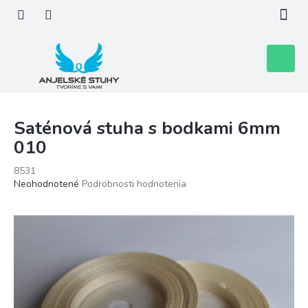
Prejsť
na
obsah
Nákupn
košík
Saténová stuha s bodkami 6mm
010
8531
Priemerné
Neohodnotené
Podrobnosti hodnotenia
hodnotenie
produktu
je
0,0
z
5
hviezdičiek.