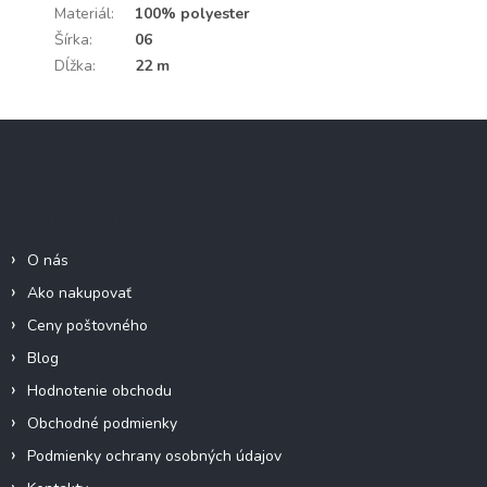
Materiál
:
100% polyester
Šírka
:
06
Dĺžka
:
22 m
Z
á
p
ä
Informácie pre Vás
t
i
O nás
e
Ako nakupovať
Ceny poštovného
Blog
Hodnotenie obchodu
Obchodné podmienky
Podmienky ochrany osobných údajov