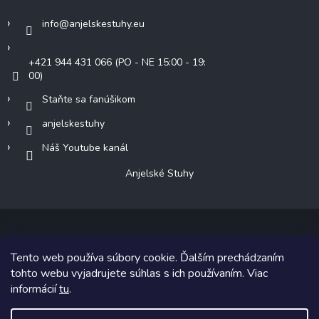
info
@
anjelskestuhy.eu
+421 944 431 066 (PO - NE 15:00 - 19:
00)
Staňte sa fanúšikom
anjelskestuhy
Náš Youtube kanál
Anjelské Stuhy
Tento web používa súbory cookie. Ďalším prechádzaním
Copyright 2026
Anjelské Stuhy
. Všetky práva vyhradené.
tohto webu vyjadrujete súhlas s ich používaním. Viac
informácií
tu
.
Grafický návrh vytvoril a na Shoptet implementoval
Tomáš Hlad
&
Shoptetak.cz
.