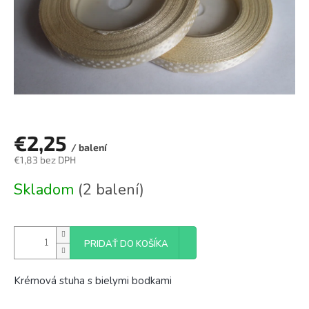
€2,25
/ balení
€1,83 bez DPH
Jednotková
Skladom
(2 balení)
cena:
PRIDAŤ DO KOŠÍKA
Krémová stuha s bielymi bodkami