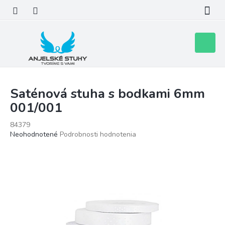
Prejsť
na
obsah
Nákupn
košík
Saténová stuha s bodkami 6mm
001/001
84379
Priemerné
Neohodnotené
Podrobnosti hodnotenia
hodnotenie
produktu
je
0,0
z
5
hviezdičiek.