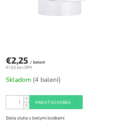
€2,25
/ balení
€1,83 bez DPH
Jednotková
Skladom
(4 balení)
cena:
PRIDAŤ DO KOŠÍKA
Biela stuha s bielymi bodkami