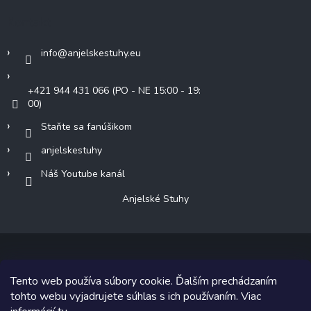
Kontakt
info
@
anjelskestuhy.eu
+421 944 431 066 (PO - NE 15:00 - 19:
00)
Staňte sa fanúšikom
anjelskestuhy
Náš Youtube kanál
Anjelské Stuhy
Tento web používa súbory cookie. Ďalším prechádzaním
Copyright 2026
Anjelské Stuhy
. Všetky práva vyhradené.
tohto webu vyjadrujete súhlas s ich používaním. Viac