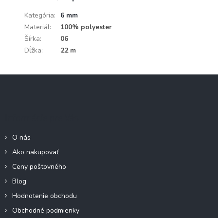
Kategória
:
6 mm
Materiál
:
100% polyester
Šírka
:
06
Dĺžka
:
22 m
Z
á
p
ä
Informácie pre Vás
t
i
O nás
e
Ako nakupovať
Ceny poštovného
Blog
Hodnotenie obchodu
Obchodné podmienky