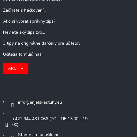
Začínate s háčkovaní...
Ako si vybrať správny zips?
Neviete aký zips zvo...
3 tipy na originálne darčeky pre učiteľov
Učitelia formujú naš...
ARCHÍV
Kontakt
info
@
anjelskestuhy.eu
+421 944 431 066 (PO - NE 15:00 - 19:
00)
Staňte sa fanúšikom