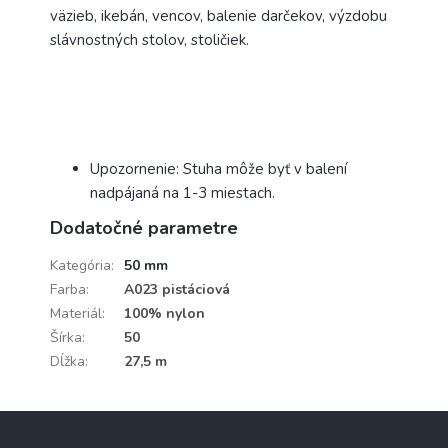
väzieb, ikebán, vencov, balenie darčekov, výzdobu
slávnostných stolov, stoličiek.
Upozornenie: Stuha môže byť v balení
nadpájaná na 1-3 miestach.
Dodatočné parametre
Kategória
:
50 mm
Farba
:
A023 pistáciová
Materiál
:
100% nylon
Šírka
:
50
Dĺžka
:
27,5 m
Z
á