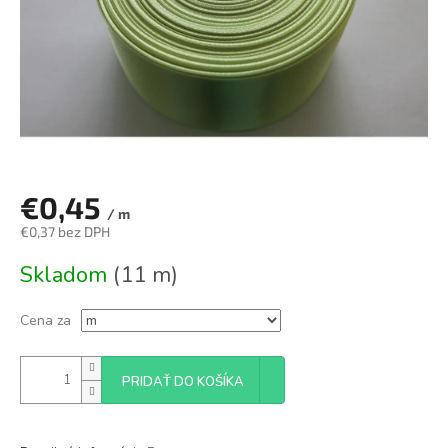
€0,45
/ m
€0,37 bez DPH
Jednotková
Skladom
(11 m)
cena:
Cena za
PRIDAŤ DO KOŠÍKA