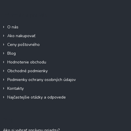
p
ä
Informácie pre Vás
t
i
O nás
e
Ako nakupovať
Ceny poštovného
Blog
Hodnotenie obchodu
Obchodné podmienky
Podmienky ochrany osobných údajov
Kontakty
Najčastejšie otázky a odpovede
Blog
Ako si vybrať správnu priadzu?