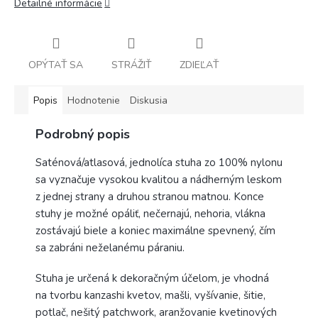
Detailné informácie
OPÝTAŤ SA
STRÁŽIŤ
ZDIEĽAŤ
Popis
Hodnotenie
Diskusia
Podrobný popis
Saténová/atlasová, jednolíca stuha zo 100% nylonu
sa vyznačuje vysokou kvalitou a nádherným leskom
z jednej strany a druhou stranou matnou. Konce
stuhy je možné opáliť, nečernajú, nehoria, vlákna
zostávajú biele a koniec maximálne spevnený, čím
sa zabráni neželanému páraniu.
Stuha je určená k dekoračným účelom, je vhodná
na tvorbu kanzashi kvetov, mašli, vyšívanie, šitie,
potlač, nešitý patchwork, aranžovanie kvetinových