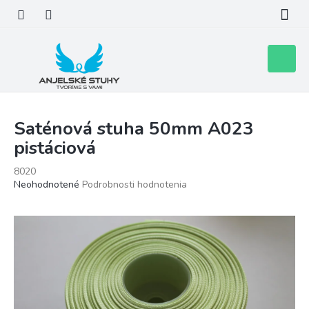
Prejsť
na
obsah
Nákupn
košík
Saténová stuha 50mm A023
pistáciová
8020
Priemerné
Neohodnotené
Podrobnosti hodnotenia
hodnotenie
produktu
je
0,0
z
5
hviezdičiek.