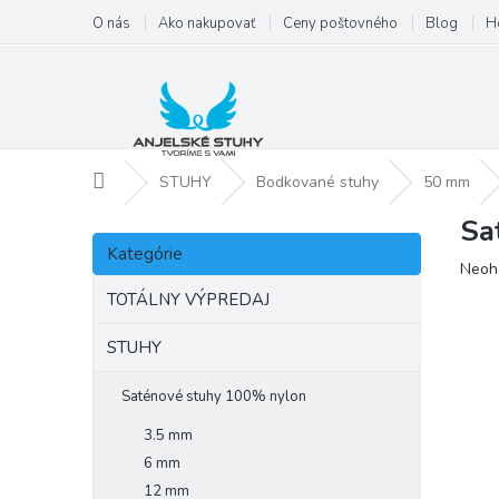
Prejsť
O nás
Ako nakupovať
Ceny poštovného
Blog
H
na
obsah
Domov
STUHY
Bodkované stuhy
50 mm
Sa
B
Preskočiť
o
Kategórie
kategórie
Priem
Neoh
č
hodno
n
TOTÁLNY VÝPREDAJ
produ
ý
je
p
STUHY
0,0
a
z
5
n
Saténové stuhy 100% nylon
hviezd
e
3.5 mm
l
6 mm
12 mm