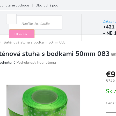
odnotenie obchodu
Obchodné podmienky
Podmienky ochrany osobn
Zákazní
+421 
- NE 
HĽADAŤ
Saténová stuha s bodkami 50mm 083
ténová stuha s bodkami 50mm 083
98
erné
odnotené
Podrobnosti hodnotenia
tenie
€9
ktu
€7,56
Jedno
Sk
cena:
ičiek.
Cena 