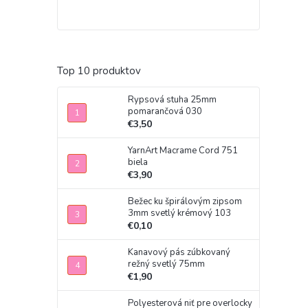
Top 10 produktov
Rypsová stuha 25mm
pomarančová 030
€3,50
YarnArt Macrame Cord 751
biela
€3,90
Bežec ku špirálovým zipsom
3mm svetlý krémový 103
€0,10
Kanavový pás zúbkovaný
režný svetlý 75mm
€1,90
Polyesterová niť pre overlocky