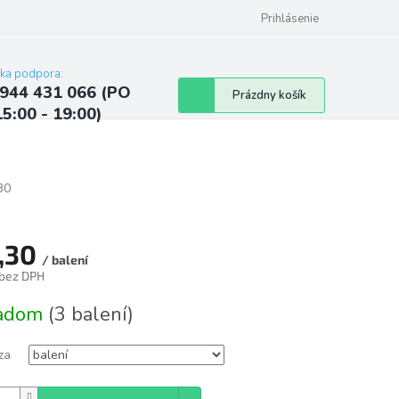
ých údajov
Kontakty
Najčastejšie otázky a odpovede
Prihlásenie
cka podpora:
944 431 066 (PO
Nákupný
Prázdny košík
15:00 - 19:00)
košík
30
,30
/ balení
 bez DPH
tková
ladom
(3 balení)
za