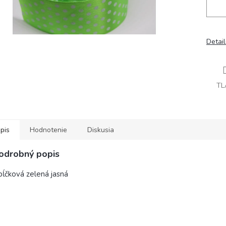
Detai
TL
pis
Hodnotenie
Diskusia
odrobný popis
bĺčková zelená jasná