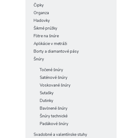
Čipky
Organza
Hadovky
Šikmé prúžky
Flitre na šnúre
Aplikácie v metráži
Borty a diamantové pásy
Šnúry
Točené šnúry
Saténové šnúry
Voskované šnúry
Sutašky
Dutinky
Bavlnené šnúry
Šnúry technické
Padákové šnúry
Svadobné a valentínske stuhy