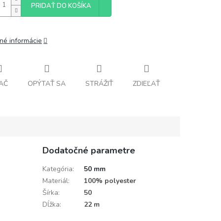
PRIDAŤ DO KOŠÍKA
lné informácie
AČ
OPÝTAŤ SA
STRÁŽIŤ
ZDIEĽAŤ
Dodatočné parametre
Kategória
:
50 mm
Materiál
:
100% polyester
Šírka
:
50
Dĺžka
:
22 m