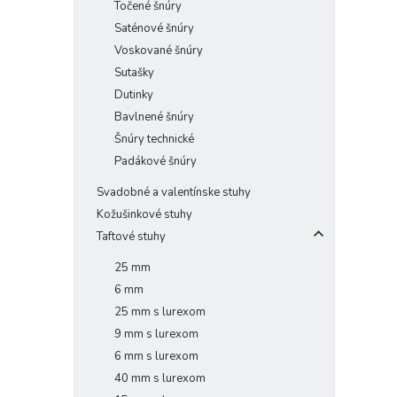
Točené šnúry
Saténové šnúry
Voskované šnúry
Sutašky
Dutinky
Bavlnené šnúry
Šnúry technické
Padákové šnúry
Svadobné a valentínske stuhy
Kožušinkové stuhy
Taftové stuhy
25 mm
6 mm
25 mm s lurexom
9 mm s lurexom
6 mm s lurexom
40 mm s lurexom