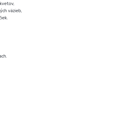
kvetov,
vých väzieb,
čiek.
ach.