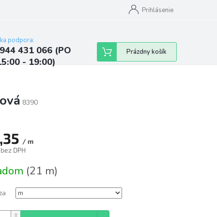
ých údajov
Kontakty
Najčastejšie otázky a odpovede
Prihlásenie
cka podpora:
944 431 066 (PO
Nákupný
Prázdny košík
15:00 - 19:00)
košík
ová
8390
,35
/ m
 bez DPH
tková
ladom
(21 m)
za