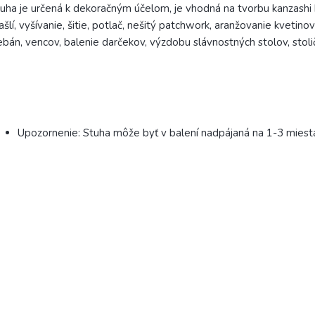
uha je určená k dekoračným účelom, je vhodná na tvorbu kanzashi 
šlí, vyšívanie, šitie, potlač, nešitý patchwork, aranžovanie kvetino
ebán, vencov, balenie darčekov, výzdobu slávnostných stolov, stoli
Upozornenie: Stuha môže byť v balení nadpájaná na 1-3 miest