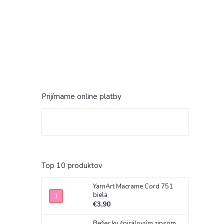
Prijímame online platby
Top 10 produktov
YarnArt Macrame Cord 751
biela
€3,90
Bežec ku špirálovým zipsom