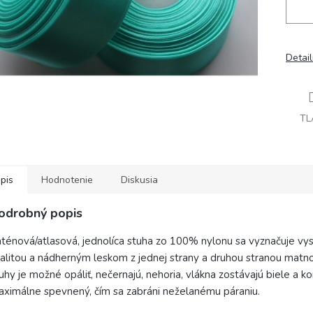
Detai
TL
pis
Hodnotenie
Diskusia
odrobný popis
ténová/atlasová, jednolíca stuha zo 100% nylonu sa vyznačuje vy
alitou a nádherným leskom z jednej strany a druhou stranou matn
uhy je možné opáliť, nečernajú, nehoria, vlákna zostávajú biele a ko
ximálne spevnený, čím sa zabráni neželanému páraniu.