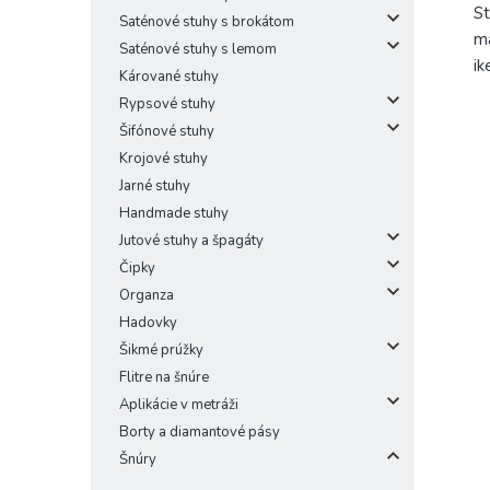
St
Saténové stuhy s brokátom
ma
Saténové stuhy s lemom
ik
Kárované stuhy
Rypsové stuhy
Šifónové stuhy
Krojové stuhy
Jarné stuhy
Handmade stuhy
Jutové stuhy a špagáty
Čipky
Organza
Hadovky
Šikmé prúžky
Flitre na šnúre
Aplikácie v metráži
Borty a diamantové pásy
Šnúry