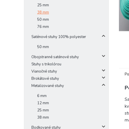
25 mm
38 mm
50 mm
76 mm
Saténové stuhy 100% polyester
50 mm
Obojstranné saténové stuhy
Stuhy s trikolórou
Vianočné stuhy
Po
Brokátové stuhy
Metalizované stuhy
P
6 mm
Sa
12 mm
kv
25 mm
st
38 mm
ma
Bodkované stuhy