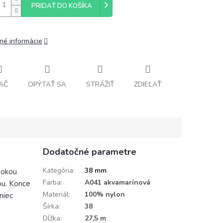
PRIDAŤ DO KOŠÍKA
lné informácie
AČ
OPÝTAŤ SA
STRÁŽIŤ
ZDIEĽAŤ
Dodatočné parametre
Kategória
:
38 mm
sokou
Farba
:
A041 akvamarínová
ou. Konce
Materiál
:
100% nylon
niec
Šírka
:
38
Dĺžka
:
27,5 m