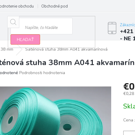
odnotenie obchodu
Obchodné podmienky
Podmienky ochrany osobn
Zákazní
+421 
- NE 
HĽADAŤ
38 mm
Saténová stuha 38mm A041 akvamarínová
ténová stuha 38mm A041 akvamarín
erné
odnotené
Podrobnosti hodnotenia
tenie
€0
ktu
€0,28
Jedno
Sk
cena:
ičiek.
Cena 