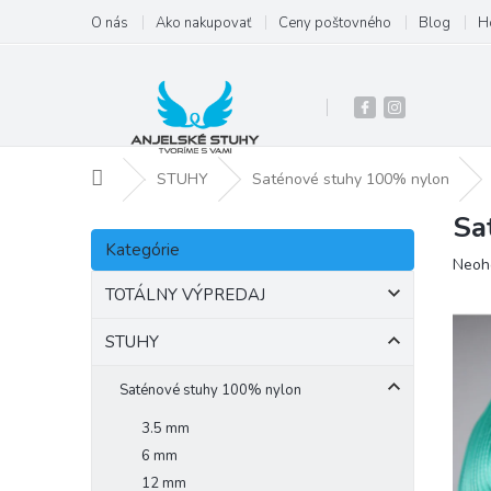
Prejsť
O nás
Ako nakupovať
Ceny poštovného
Blog
H
na
obsah
Domov
STUHY
Saténové stuhy 100% nylon
Sa
B
Preskočiť
o
Kategórie
kategórie
Priem
Neoh
č
hodno
n
TOTÁLNY VÝPREDAJ
produ
ý
je
p
STUHY
0,0
a
z
5
n
Saténové stuhy 100% nylon
hviezd
e
3.5 mm
l
6 mm
12 mm