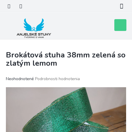
Prejsť
na
obsah
Nákupn
košík
Brokátová stuha 38mm zelená so
zlatým lemom
Priemerné
Neohodnotené
Podrobnosti hodnotenia
hodnotenie
produktu
je
0,0
z
5
hviezdičiek.