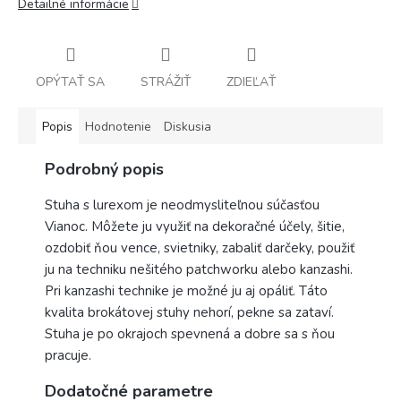
Detailné informácie
OPÝTAŤ SA
STRÁŽIŤ
ZDIEĽAŤ
Popis
Hodnotenie
Diskusia
Podrobný popis
Stuha s lurexom je neodmysliteľnou súčasťou
Vianoc. Môžete ju využiť na dekoračné účely, šitie,
ozdobiť ňou vence, svietniky, zabaliť darčeky, použiť
ju na techniku nešitého patchworku alebo kanzashi.
Pri kanzashi technike je možné ju aj opáliť. Táto
kvalita brokátovej stuhy nehorí, pekne sa zataví.
Stuha je po okrajoch spevnená a dobre sa s ňou
pracuje.
Dodatočné parametre