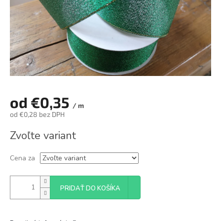
od
€0,35
/ m
od
€0,28
bez DPH
Jednotková
Zvoľte variant
cena:
Cena za
PRIDAŤ DO KOŠÍKA