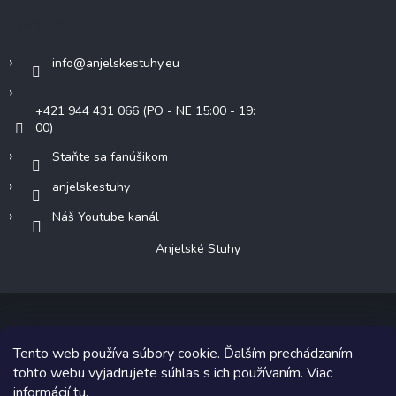
Kontakt
info
@
anjelskestuhy.eu
+421 944 431 066 (PO - NE 15:00 - 19:
00)
Staňte sa fanúšikom
anjelskestuhy
Náš Youtube kanál
Anjelské Stuhy
Tento web používa súbory cookie. Ďalším prechádzaním
Copyright 2026
Anjelské Stuhy
. Všetky práva vyhradené.
tohto webu vyjadrujete súhlas s ich používaním. Viac
informácií
tu
.