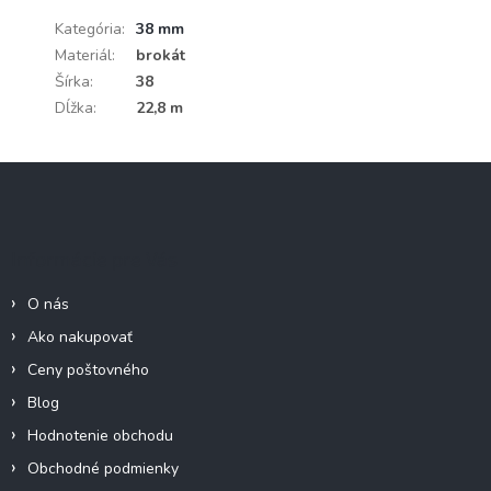
Kategória
:
38 mm
Materiál
:
brokát
Šírka
:
38
Dĺžka
:
22,8 m
Z
á
p
ä
Informácie pre Vás
t
i
O nás
e
Ako nakupovať
Ceny poštovného
Blog
Hodnotenie obchodu
Obchodné podmienky