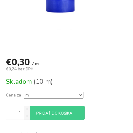
€0,30
/ m
€0,24 bez DPH
Jednotková
Skladom
(10 m)
cena:
Cena za
PRIDAŤ DO KOŠÍKA