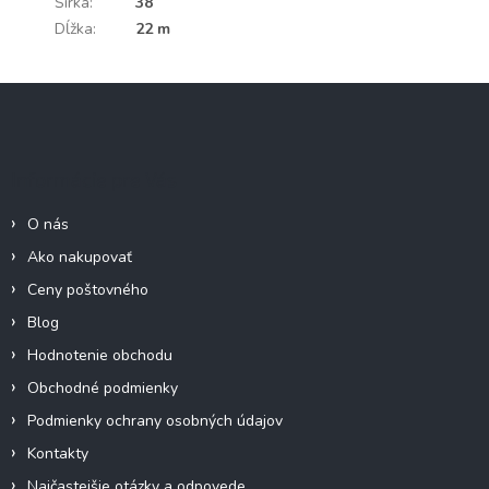
Šírka
:
38
Dĺžka
:
22 m
Z
á
p
ä
Informácie pre Vás
t
i
O nás
e
Ako nakupovať
Ceny poštovného
Blog
Hodnotenie obchodu
Obchodné podmienky
Podmienky ochrany osobných údajov
Kontakty
Najčastejšie otázky a odpovede