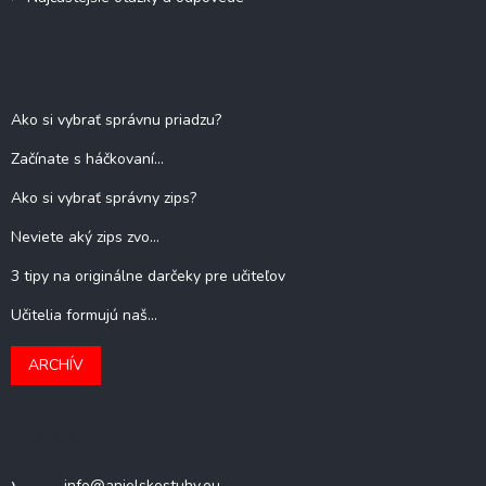
Blog
Ako si vybrať správnu priadzu?
Začínate s háčkovaní...
Ako si vybrať správny zips?
Neviete aký zips zvo...
3 tipy na originálne darčeky pre učiteľov
Učitelia formujú naš...
ARCHÍV
Kontakt
info
@
anjelskestuhy.eu