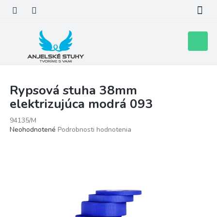
Prejsť
na
obsah
Nákupn
košík
Rypsová stuha 38mm
elektrizujúca modrá 093
94135/M
Priemerné
Neohodnotené
Podrobnosti hodnotenia
hodnotenie
produktu
je
0,0
z
5
hviezdičiek.