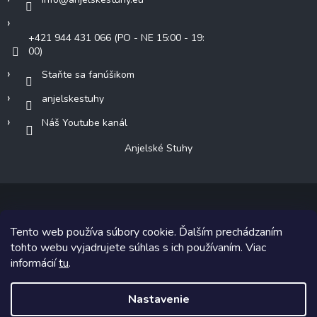
+421 944 431 066 (PO - NE 15:00 - 19:
00)
Staňte sa fanúšikom
anjelskestuhy
Náš Youtube kanál
Anjelské Stuhy
Tento web používa súbory cookie. Ďalším prechádzaním
Copyright 2026
Anjelské Stuhy
. Všetky práva vyhradené.
tohto webu vyjadrujete súhlas s ich používaním. Viac
informácií
tu
.
Grafický návrh vytvoril a na Shoptet implementoval
Tomáš Hlad
&
Shoptetak.cz
.
Nastavenie