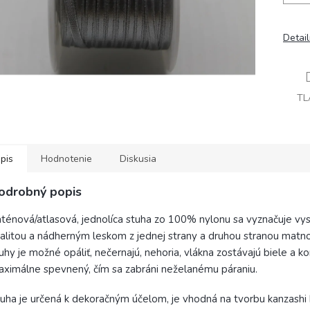
Detai
TL
pis
Hodnotenie
Diskusia
odrobný popis
ténová/atlasová, jednolíca stuha zo 100% nylonu sa vyznačuje vy
alitou a nádherným leskom z jednej strany a druhou stranou matn
uhy je možné opáliť, nečernajú, nehoria, vlákna zostávajú biele a ko
ximálne spevnený, čím sa zabráni neželanému páraniu.
uha je určená k dekoračným účelom, je vhodná na tvorbu kanzashi 