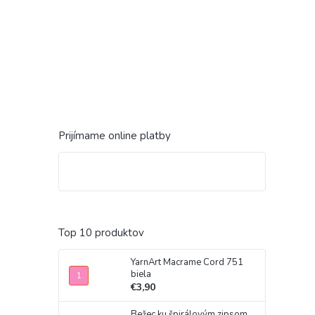
Prijímame online platby
Top 10 produktov
YarnArt Macrame Cord 751
biela
€3,90
Bežec ku špirálovým zipsom