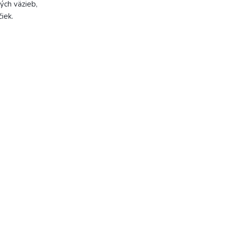
vých väzieb,
čiek.