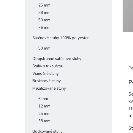
25 mm
38 mm
50 mm
76 mm
Saténové stuhy 100% polyester
50 mm
Obojstranné saténové stuhy
Stuhy s trikolórou
Po
Vianočné stuhy
Brokátové stuhy
P
Metalizované stuhy
Sa
6 mm
kv
12 mm
st
25 mm
ma
38 mm
St
Bodkované stuhy