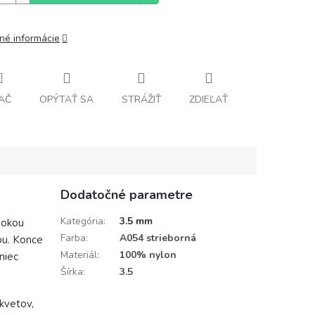
lné informácie
AČ
OPÝTAŤ SA
STRÁŽIŤ
ZDIEĽAŤ
Dodatočné parametre
Kategória
:
3.5 mm
sokou
Farba
:
A054 strieborná
ou. Konce
Materiál
:
100% nylon
niec
Šírka
:
3.5
kvetov,