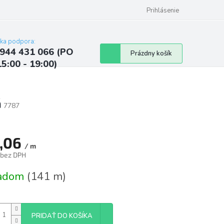
ých údajov
Kontakty
Najčastejšie otázky a odpovede
Prihlásenie
cka podpora:
944 431 066 (PO
Nákupný
Prázdny košík
15:00 - 19:00)
košík
á
7787
,06
/ m
 bez DPH
tková
ladom
(141 m)
PRIDAŤ DO KOŠÍKA