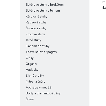
ma
Saténové stuhy s brokátom
ik
Saténové stuhy s lemom
Kárované stuhy
Rypsové stuhy
Šifónové stuhy
Krojové stuhy
Jarné stuhy
Handmade stuhy
Jutové stuhy a špagáty
Čipky
Organza
Hadovky
Šikmé prúžky
Flitre na šnúre
Aplikácie v metráži
Borty a diamantové pásy
Šnúry