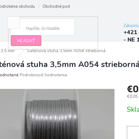
odnotenie obchodu
Obchodné podmienky
Podmienky ochrany osobn
Zákazní
+421 
- NE 
HĽADAŤ
3.5 mm
Saténová stuha 3,5mm A054 strieborná
ténová stuha 3,5mm A054 strieborn
erné
odnotené
Podrobnosti hodnotenia
tenie
€0
ktu
€0,05
Jedno
Sk
cena:
ičiek.