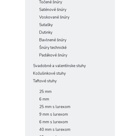
Točené šnúry
Saténové šnúry
Voskované šnúry
Sutašky
Dutinky
Bavlnené šnúry
Šnúry technické
Padákové šnúry
Svadobné a valentínske stuhy
Kožušinkové stuhy
Taftové stuhy
25 mm
6 mm
25 mm s lurexom
9 mm s lurexom
6 mm s lurexom
40 mm s lurexom