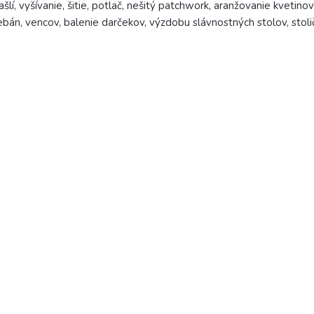
šlí, vyšívanie, šitie, potlač, nešitý patchwork, aranžovanie kvetino
ebán, vencov, balenie darčekov, výzdobu slávnostných stolov, stoli