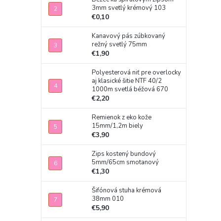
3mm svetlý krémový 103
€0,10
Kanavový pás zúbkovaný
režný svetlý 75mm
€1,90
Polyesterová niť pre overlocky
aj klasické šitie NTF 40/2
1000m svetlá béžová 670
€2,20
Remienok z eko kože
15mm/1,2m biely
€3,90
Zips kostený bundový
5mm/65cm smotanový
€1,30
Šifónová stuha krémová
38mm 010
€5,90