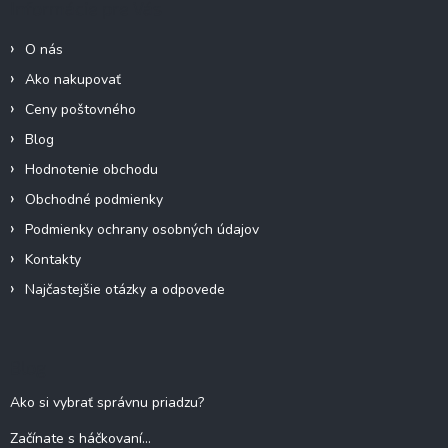
Informácie pre Vás
t
i
O nás
e
Ako nakupovať
Ceny poštovného
Blog
Hodnotenie obchodu
Obchodné podmienky
Podmienky ochrany osobných údajov
Kontakty
Najčastejšie otázky a odpovede
Blog
Ako si vybrať správnu priadzu?
Začínate s háčkovaní...