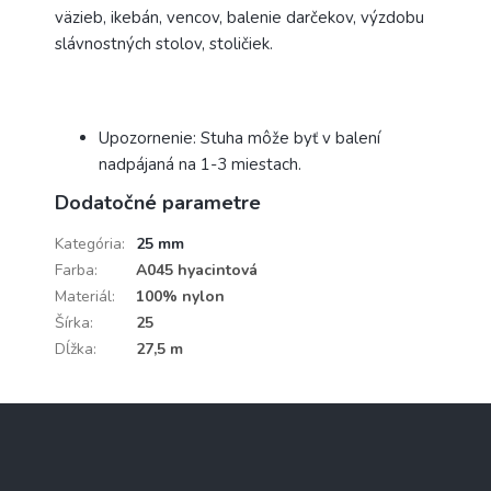
väzieb, ikebán, vencov, balenie darčekov, výzdobu
slávnostných stolov, stoličiek.
Upozornenie: Stuha môže byť v balení
nadpájaná na 1-3 miestach.
Dodatočné parametre
Kategória
:
25 mm
Farba
:
A045 hyacintová
Materiál
:
100% nylon
Šírka
:
25
Dĺžka
:
27,5 m
Z
á
p
ä