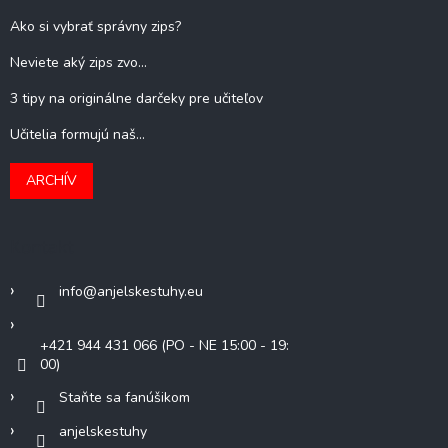
Ako si vybrať správny zips?
Neviete aký zips zvo...
3 tipy na originálne darčeky pre učiteľov
Učitelia formujú naš...
ARCHÍV
Kontakt
info
@
anjelskestuhy.eu
+421 944 431 066 (PO - NE 15:00 - 19:
00)
Staňte sa fanúšikom
anjelskestuhy