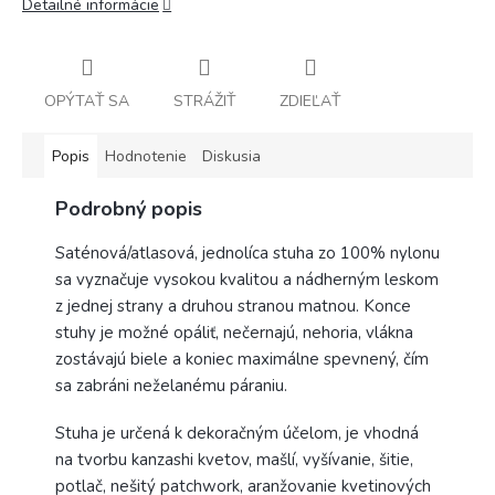
Detailné informácie
OPÝTAŤ SA
STRÁŽIŤ
ZDIEĽAŤ
Popis
Hodnotenie
Diskusia
Podrobný popis
Saténová/atlasová, jednolíca stuha zo 100% nylonu
sa vyznačuje vysokou kvalitou a nádherným leskom
z jednej strany a druhou stranou matnou. Konce
stuhy je možné opáliť, nečernajú, nehoria, vlákna
zostávajú biele a koniec maximálne spevnený, čím
sa zabráni neželanému páraniu.
Stuha je určená k dekoračným účelom, je vhodná
na tvorbu kanzashi kvetov, mašlí, vyšívanie, šitie,
potlač, nešitý patchwork, aranžovanie kvetinových