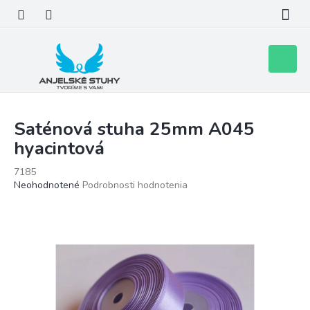
Prejsť
na
obsah
Nákupn
košík
Saténová stuha 25mm A045
hyacintová
7185
Priemerné
Neohodnotené
Podrobnosti hodnotenia
hodnotenie
produktu
je
0,0
z
5
hviezdičiek.