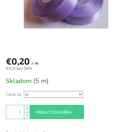
€0,20
/ m
€0,16 bez DPH
Jednotková
Skladom
(5 m)
cena:
Cena za
PRIDAŤ DO KOŠÍKA