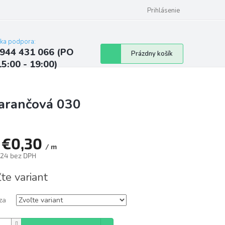
ých údajov
Kontakty
Najčastejšie otázky a odpovede
Prihlásenie
cka podpora:
944 431 066 (PO
Nákupný
Prázdny košík
15:00 - 19:00)
košík
arančová 030
d
€0,30
/ m
,24
bez DPH
tková
te variant
za