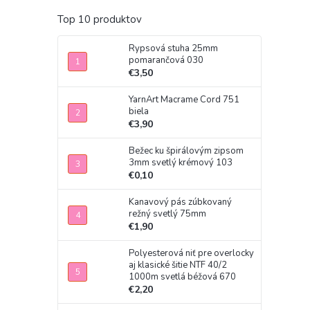
Top 10 produktov
Rypsová stuha 25mm
pomarančová 030
€3,50
YarnArt Macrame Cord 751
biela
€3,90
Bežec ku špirálovým zipsom
3mm svetlý krémový 103
€0,10
Kanavový pás zúbkovaný
režný svetlý 75mm
€1,90
Polyesterová niť pre overlocky
aj klasické šitie NTF 40/2
1000m svetlá béžová 670
€2,20