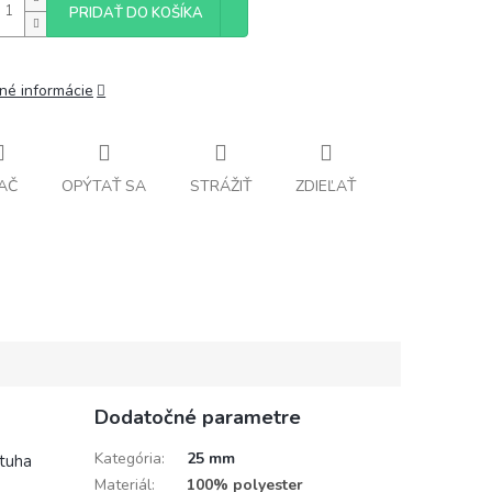
PRIDAŤ DO KOŠÍKA
lné informácie
AČ
OPÝTAŤ SA
STRÁŽIŤ
ZDIEĽAŤ
Dodatočné parametre
Kategória
:
25 mm
stuha
Materiál
:
100% polyester