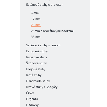
Saténové stuhy s brokátom
6 mm
12 mm
25 mm
25mm s brokátovými bodkami
38 mm
Saténové stuhy s lemom
Kárované stuhy
Rypsové stuhy
Šifónové stuhy
Krojové stuhy
Jarné stuhy
Handmade stuhy
Jutové stuhy a špagáty
Čipky
Organza
Hadovky