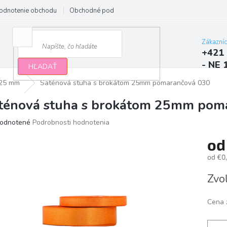
odnotenie obchodu
Obchodné podmienky
Podmienky ochrany osobn
Zákazní
+421 
- NE 
HĽADAŤ
25 mm
Saténová stuha s brokátom 25mm pomarančová 030
ténová stuha s brokátom 25mm pom
erné
odnotené
Podrobnosti hodnotenia
tenie
o
ktu
od
€0
Jedno
Zvoľ
cena:
ičiek.
Cena 