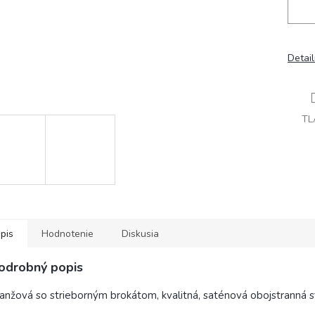
Detai
TL
pis
Hodnotenie
Diskusia
odrobný popis
anžová so strieborným brokátom, kvalitná, saténová obojstranná 