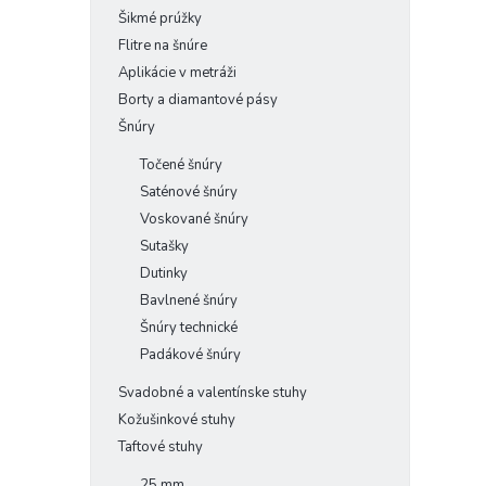
Šikmé prúžky
Flitre na šnúre
Aplikácie v metráži
Borty a diamantové pásy
Šnúry
Točené šnúry
Saténové šnúry
Voskované šnúry
Sutašky
Dutinky
Bavlnené šnúry
Šnúry technické
Padákové šnúry
Svadobné a valentínske stuhy
Kožušinkové stuhy
Taftové stuhy
25 mm