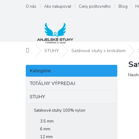
Prejsť
O nás
Ako nakupovať
Ceny poštovného
Blog
H
na
obsah
Domov
STUHY
Saténové stuhy s brokátom
Sa
B
Preskočiť
o
Kategórie
kategórie
Priem
Neoh
č
hodno
n
TOTÁLNY VÝPREDAJ
produ
ý
je
p
STUHY
0,0
a
z
5
n
Saténové stuhy 100% nylon
hviezd
e
3.5 mm
l
6 mm
12 mm