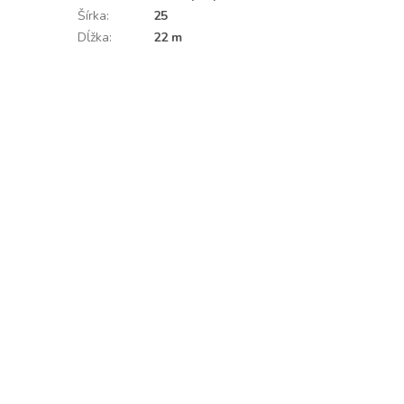
Šírka
:
25
Dĺžka
:
22 m