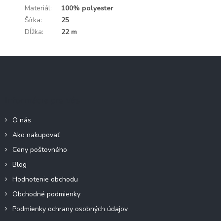
Materiál
:
100% polyester
Šírka
:
25
Dĺžka
:
22 m
Z
á
p
ä
Informácie pre Vás
t
i
O nás
e
Ako nakupovať
Ceny poštovného
Blog
Hodnotenie obchodu
Obchodné podmienky
Podmienky ochrany osobných údajov