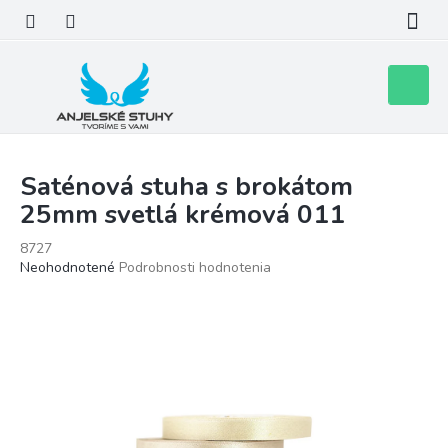
Prejsť
na
obsah
Nákupn
košík
Saténová stuha s brokátom
25mm svetlá krémová 011
8727
Priemerné
Neohodnotené
Podrobnosti hodnotenia
hodnotenie
produktu
je
0,0
z
5
hviezdičiek.