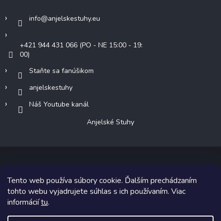
info
@
anjelskestuhy.eu
+421 944 431 066 (PO - NE 15:00 - 19:
00)
Staňte sa fanúšikom
anjelskestuhy
Náš Youtube kanál
Anjelské Stuhy
Tento web používa súbory cookie. Ďalším prechádzaním
Copyright 2026
Anjelské Stuhy
. Všetky práva vyhradené.
tohto webu vyjadrujete súhlas s ich používaním. Viac
informácií
tu
.
Grafický návrh vytvoril a na Shoptet implementoval
Tomáš Hlad
&
Shoptetak.cz
.