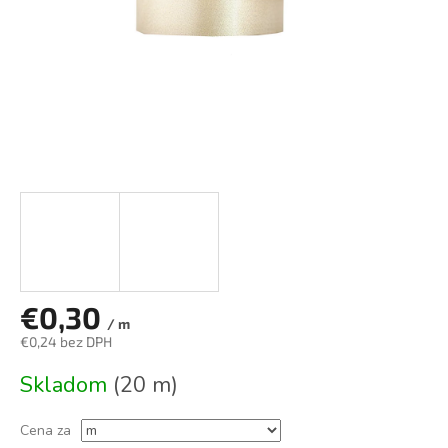
€0,30
/ m
€0,24 bez DPH
Jednotková
Skladom
(20 m)
cena:
Cena za