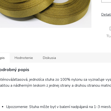
Detai
TL
pis
Hodnotenie
Diskusia
odrobný popis
ténová/atlasová, jednolíca stuha zo 100% nylonu sa vyznačuje vy
alitou a nádherným leskom z jednej strany a druhou stranou matn
Upozornenie: Stuha môže byť v balení nadpájaná na 1-3 miest