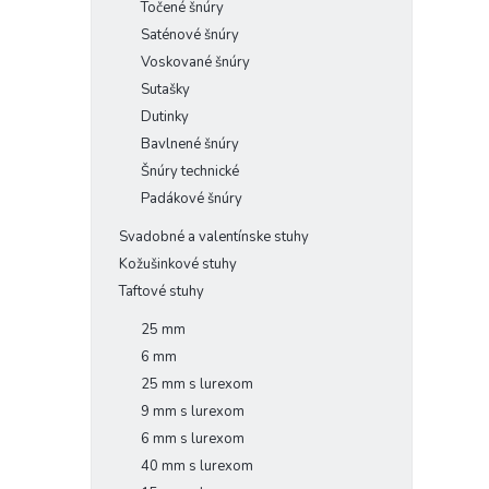
Točené šnúry
Saténové šnúry
Voskované šnúry
Sutašky
Dutinky
Bavlnené šnúry
Šnúry technické
Padákové šnúry
Svadobné a valentínske stuhy
Kožušinkové stuhy
Taftové stuhy
25 mm
6 mm
25 mm s lurexom
9 mm s lurexom
6 mm s lurexom
40 mm s lurexom