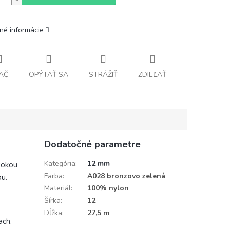
lné informácie
AČ
OPÝTAŤ SA
STRÁŽIŤ
ZDIEĽAŤ
Dodatočné parametre
Kategória
:
12 mm
sokou
Farba
:
A028 bronzovo zelená
ou.
Materiál
:
100% nylon
Šírka
:
12
Dĺžka
:
27,5 m
ach.