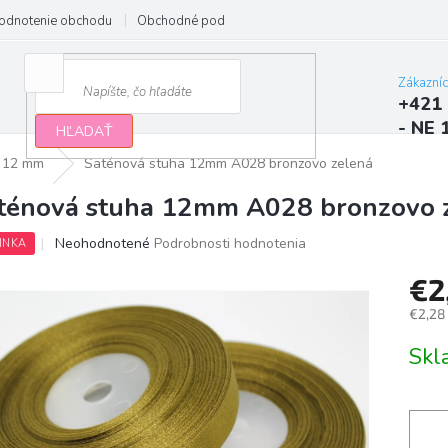
odnotenie obchodu
Obchodné podmienky
Podmienky ochrany osobn
Zákazní
+421 
- NE 
HĽADAŤ
12 mm
Saténová stuha 12mm A028 bronzovo zelená
ténová stuha 12mm A028 bronzovo 
Priemerné
Neohodnotené
Podrobnosti hodnotenia
INKA
hodnotenie
produktu
€2
je
€2,28
0,0
z
Jedno
Sk
5
cena:
hviezdičiek.