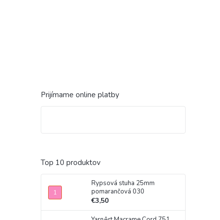
Prijímame online platby
Top 10 produktov
Rypsová stuha 25mm
pomarančová 030
€3,50
YarnArt Macrame Cord 751