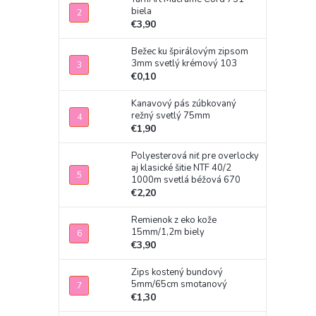
biela
€3,90
Bežec ku špirálovým zipsom
3mm svetlý krémový 103
€0,10
Kanavový pás zúbkovaný
režný svetlý 75mm
€1,90
Polyesterová niť pre overlocky
aj klasické šitie NTF 40/2
1000m svetlá béžová 670
€2,20
Remienok z eko kože
15mm/1,2m biely
€3,90
Zips kostený bundový
5mm/65cm smotanový
€1,30