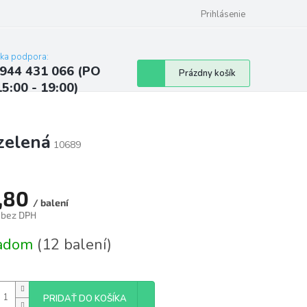
ých údajov
Kontakty
Najčastejšie otázky a odpovede
Prihlásenie
cka podpora:
944 431 066 (PO
Nákupný
Prázdny košík
15:00 - 19:00)
košík
zelená
10689
,80
/ balení
 bez DPH
tková
ladom
(12 balení)
PRIDAŤ DO KOŠÍKA