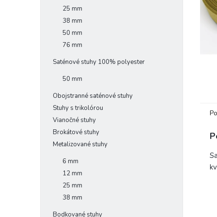
25 mm
38 mm
50 mm
76 mm
Saténové stuhy 100% polyester
50 mm
Obojstranné saténové stuhy
Stuhy s trikolórou
Po
Vianočné stuhy
Brokátové stuhy
P
Metalizované stuhy
Sa
6 mm
kv
12 mm
25 mm
38 mm
Bodkované stuhy