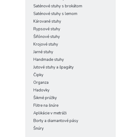
Saténové stuhy s brokátom
Saténové stuhy s lemom
Kárované stuhy
Rypsové stuhy
Šifónové stuhy
Krojové stuhy
Jarné stuhy
Handmade stuhy
Jutové stuhy a špagáty
Čipky
Organza
Hadovky
Šikmé prúžky
Flitre na šnúre
Aplikácie v metráži
Borty a diamantové pásy
Šnúry