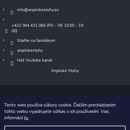
info
@
anjelskestuhy.eu
+421 944 431 066 (PO - NE 15:00 - 19:
00)
Staňte sa fanúšikom
anjelskestuhy
Náš Youtube kanál
Anjelské Stuhy
Tento web používa súbory cookie. Ďalším prechádzaním
Copyright 2026
Anjelské Stuhy
. Všetky práva vyhradené.
tohto webu vyjadrujete súhlas s ich používaním. Viac
informácií
tu
.
Grafický návrh vytvoril a na Shoptet implementoval
Tomáš Hlad
&
Shoptetak.cz
.