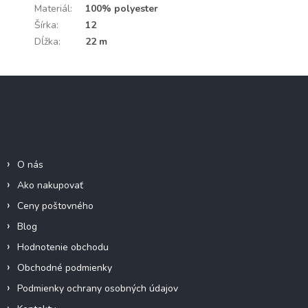
Materiál
:
100% polyester
Šírka
:
12
Dĺžka
:
22 m
Z
á
p
ä
Informácie pre Vás
t
i
O nás
e
Ako nakupovať
Ceny poštovného
Blog
Hodnotenie obchodu
Obchodné podmienky
Podmienky ochrany osobných údajov