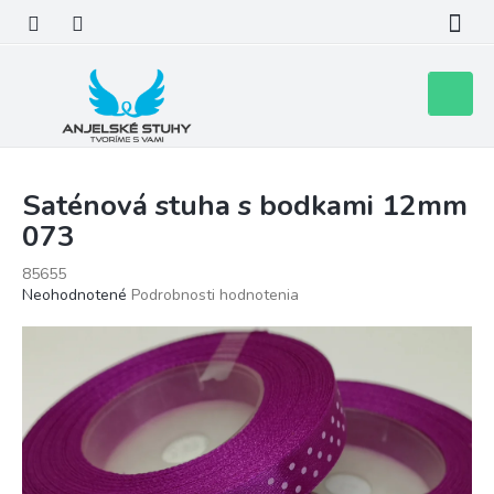
Prejsť
na
obsah
Nákupn
košík
Saténová stuha s bodkami 12mm
073
85655
Priemerné
Neohodnotené
Podrobnosti hodnotenia
hodnotenie
produktu
je
0,0
z
5
hviezdičiek.