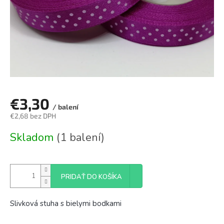
€3,30
/ balení
€2,68 bez DPH
Jednotková
Skladom
(1 balení)
cena:
PRIDAŤ DO KOŠÍKA
Slivková stuha s bielymi bodkami